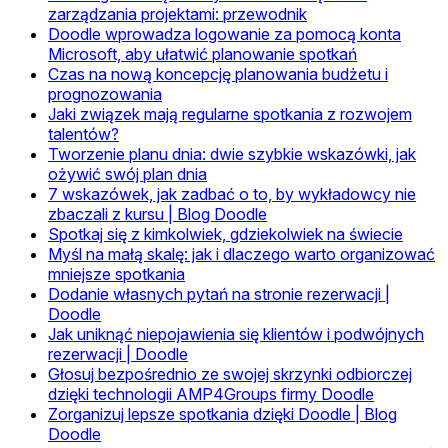
zarządzania projektami: przewodnik
Doodle wprowadza logowanie za pomocą konta
Microsoft, aby ułatwić planowanie spotkań
Czas na nową koncepcję planowania budżetu i
prognozowania
Jaki związek mają regularne spotkania z rozwojem
talentów?
Tworzenie planu dnia: dwie szybkie wskazówki, jak
ożywić swój plan dnia
7 wskazówek, jak zadbać o to, by wykładowcy nie
zbaczali z kursu | Blog Doodle
Spotkaj się z kimkolwiek, gdziekolwiek na świecie
Myśl na małą skalę: jak i dlaczego warto organizować
mniejsze spotkania
Dodanie własnych pytań na stronie rezerwacji |
Doodle
Jak uniknąć niepojawienia się klientów i podwójnych
rezerwacji | Doodle
Głosuj bezpośrednio ze swojej skrzynki odbiorczej
dzięki technologii AMP4Groups firmy Doodle
Zorganizuj lepsze spotkania dzięki Doodle | Blog
Doodle