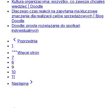
Kultura organizacyjna: wszystko, co zawsze chciałeś
wiedzieć | Doodle
Dlaczego czas reakcji na zapytania ma kluczowe
znaczenie dla realizacji celów sprzedażowych | Blog
Doodle
Doodle: proste rozwiązanie do spotkań
indywidualnych
Poprzednia
1
Więcej stron
7
8
9
10
11
Następna