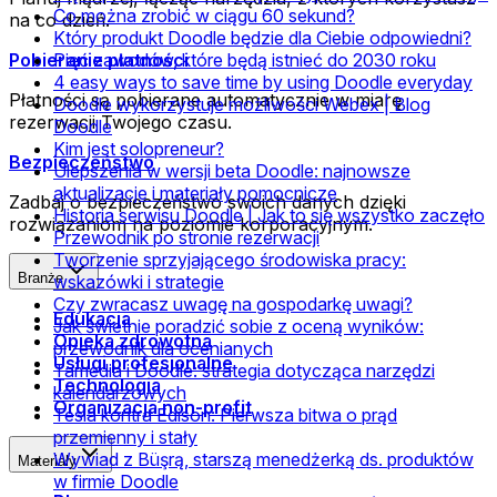
Co można zrobić w ciągu 60 sekund?
na co dzień.
Który produkt Doodle będzie dla Ciebie odpowiedni?
Pobieranie płatności
Pięć zawodów, które będą istnieć do 2030 roku
4 easy ways to save time by using Doodle everyday
Płatności są pobierane automatycznie w miarę
Doodle wykorzystuje możliwości Webex | Blog
rezerwacji Twojego czasu.
Doodle
Kim jest solopreneur?
Bezpieczeństwo
Ulepszenia w wersji beta Doodle: najnowsze
aktualizacje i materiały pomocnicze
Zadbaj o bezpieczeństwo swoich danych dzięki
Historia serwisu Doodle | Jak to się wszystko zaczęło
rozwiązaniom na poziomie korporacyjnym.
Przewodnik po stronie rezerwacji
Tworzenie sprzyjającego środowiska pracy:
Branże
wskazówki i strategie
Czy zwracasz uwagę na gospodarkę uwagi?
Edukacja
Jak świetnie poradzić sobie z oceną wyników:
Opieka zdrowotna
przewodnik dla ocenianych
Usługi profesjonalne
Tamedia i Doodle: strategia dotycząca narzędzi
Technologia
kalendarzowych
Organizacja non-profit
Tesla kontra Edison: Pierwsza bitwa o prąd
przemienny i stały
Wywiad z Büşrą, starszą menedżerką ds. produktów
Materiały
w firmie Doodle