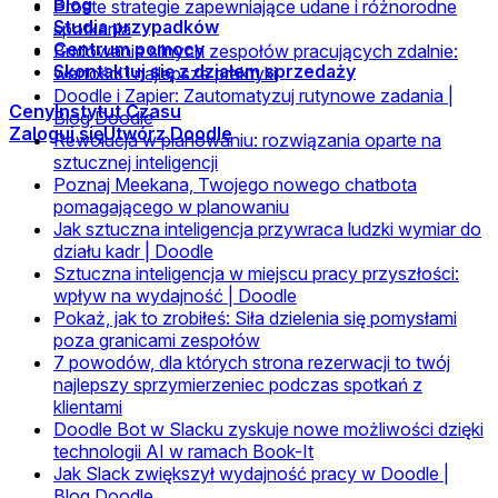
Blog
Proste strategie zapewniające udane i różnorodne
Studia przypadków
spotkania
Centrum pomocy
Budowanie silnych zespołów pracujących zdalnie:
Skontaktuj się z działem sprzedaży
wartości i najlepsze praktyki
Doodle i Zapier: Zautomatyzuj rutynowe zadania |
Ceny
Instytut Czasu
Blog Doodle
Zaloguj się
Utwórz Doodle
Rewolucja w planowaniu: rozwiązania oparte na
sztucznej inteligencji
Poznaj Meekana, Twojego nowego chatbota
pomagającego w planowaniu
Jak sztuczna inteligencja przywraca ludzki wymiar do
działu kadr | Doodle
Sztuczna inteligencja w miejscu pracy przyszłości:
wpływ na wydajność | Doodle
Pokaż, jak to zrobiłeś: Siła dzielenia się pomysłami
poza granicami zespołów
7 powodów, dla których strona rezerwacji to twój
najlepszy sprzymierzeniec podczas spotkań z
klientami
Doodle Bot w Slacku zyskuje nowe możliwości dzięki
technologii AI w ramach Book-It
Jak Slack zwiększył wydajność pracy w Doodle |
Blog Doodle