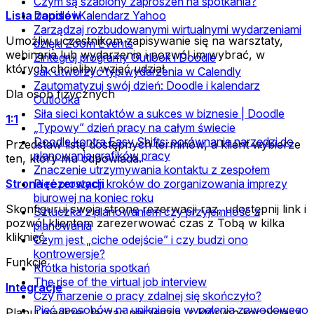
Czym są szablony zaproszeń na spotkania?
Lista zapisów
Doodle i Kalendarz Yahoo
Zarządzaj rozbudowanymi wirtualnymi wydarzeniami
Umożliw uczestnikom zapisywanie się na warsztaty,
dzięki Zoom Events
webinaria lub wydarzenia i pozwól im wybrać, w
Zintegruj programy Outlook i Doodle
których chcieliby wziąć udział.
Jak utworzyć typ wydarzenia w Calendly
Zautomatyzuj swój dzień: Doodle i kalendarz
Dla osób fizycznych
Outlooka
Siła sieci kontaktów a sukces w biznesie | Doodle
1:1
„Typowy” dzień pracy na całym świecie
Doodle kontra Easy Shifts: porównanie narzędzi do
Przedstaw listę dostępnych terminów, a klient wybierze
planowania grafików pracy
ten, który mu odpowiada.
Znaczenie utrzymywania kontaktu z zespołem
Strona rezerwacji
Pięć prostych kroków do zorganizowania imprezy
biurowej na koniec roku
Skonfiguruj swoją stronę rezerwacji raz, udostępnij link i
Sztuczka z planowaniem czy przyjemność z
pozwól klientom zarezerwować czas z Tobą w kilka
planowania
kliknięć.
Czym jest „ciche odejście” i czy budzi ono
kontrowersje?
Funkcje
Krótka historia spotkań
The rise of the virtual job interview
Integracje
Czy marzenie o pracy zdalnej się skończyło?
Pięć sposobów na uniknięcie wypalenia zawodowego
Planuj mądrzej, łącząc narzędzia, z których korzystasz