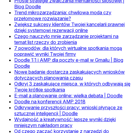
Proste strategie zwalczania mentalności silosowej |
Blog Doodle
Trend mikrozarządzania: chwilowa moda czy
przełomowe rozwiązanie?
Zwiększ sukcesy klientów Twojej kancelarii prawnej
dzięki systemowi rezerwacji online
Czego nauczyło mnie zarządzanie projektami na
temat list rzeczy do zrobienia
7 powodów, dla których wirtualne spotkania mogą
poprawić wyniki Twojej firmy
Doodle 1:1 i AMP dla poczty e-mail w Gmailu | Blog
Doodle
Nowe badanie dostarcza zaskakujących wniosków
dotyczących planowania czasu
Odkryj 3 zaskakujące miejsca, w których odbywają się
Twoje krótkie spotkania
E-mail a planowanie online: wielka debata | Doodle
Doodle na konferencji AMP 2018
Odkrywanie przyszłości pracy: wnioski płynące ze
sztucznej inteligencji | Doodle
Wydajność a kreatywność: lepsze wyniki dzięki
mniejszym nakładom pracy
Od czego zacząć korzystanie z narzędzi do