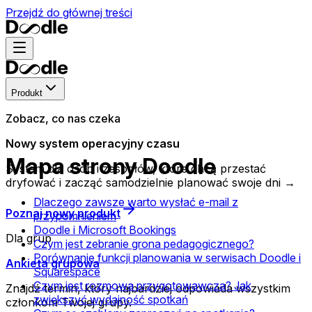
Przejdź do głównej treści
Produkt
Zobacz, co nas czeka
Nowy system operacyjny czasu
Mapa strony Doodle
System dla osób i zespołów, które chcą przestać
dryfować i zacząć samodzielnie planować swoje dni →
Dlaczego zawsze warto wysłać e-mail z
Poznaj nowy produkt
przypomnieniem
Doodle i Microsoft Bookings
Dla grup
Czym jest zebranie grona pedagogicznego?
Porównanie funkcji planowania w serwisach Doodle i
Ankieta grupowa
Squarespace
Czym jest rozmowa przygotowawcza? Jak
Znajdź termin, który najbardziej odpowiada wszystkim
zwiększyć wydajność spotkań
członkom Twojej grupy.