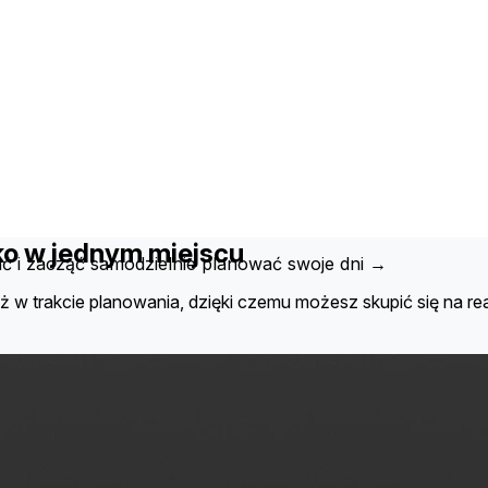
ko w jednym miejscu
ać i zacząć samodzielnie planować swoje dni →
ż w trakcie planowania, dzięki czemu możesz skupić się na real
łonkom Twojej grupy.