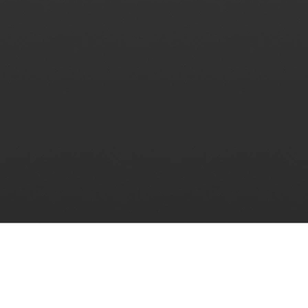
by wziąć udział.
ć.