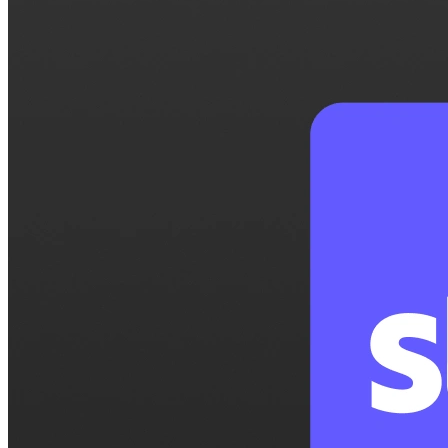
Umożliw uczestnikom zapisywanie się na warsztaty, webin
Dla osób fizycznych
1:1
Przedstaw listę dostępnych terminów, a klient wybierze t
Strona rezerwacji
Skonfiguruj swoją stronę rezerwacji raz, udostępnij link 
Funkcje
Integracje
Planuj mądrzej, łącząc narzędzia, z których korzystasz na
Pobieranie płatności
Płatności są pobierane automatycznie w miarę rezerwacji
Bezpieczeństwo