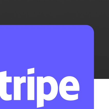
aria lub wydarzenia i pozwól im wybrać, w których chcieli
en, który mu odpowiada.
i pozwól klientom zarezerwować czas z Tobą w kilka kliknię
 co dzień.
 Twojego czasu.