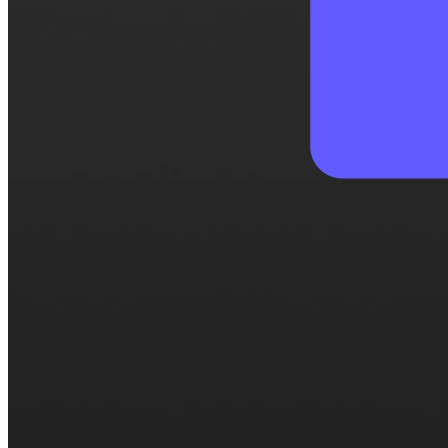
Zadbaj o bezpieczeństwo swoich danych dzięki rozwiąza
Branże
Edukacja
Opieka zdrowotna
Usługi profesjonalne
Technologia
Organizacja non-profit
Materiały
Blog
Studia przypadków
Centrum pomocy
Skontaktuj się z działem sprzedaży
Ceny
Instytut Czasu
Zaloguj się
Utwórz Doodle