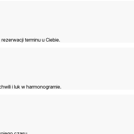
rezerwacji terminu u Ciebie.
hwili i luk w harmonogramie.
wojego czasu.