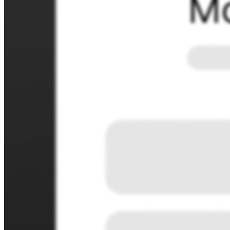
na co dzień.
Pobieranie płatności
Płatności są pobierane automatycznie w miarę
rezerwacji Twojego czasu.
Bezpieczeństwo
Zadbaj o bezpieczeństwo swoich danych dzięki
rozwiązaniom na poziomie korporacyjnym.
Branże
Edukacja
Opieka zdrowotna
Usługi profesjonalne
Technologia
Organizacja non-profit
Materiały