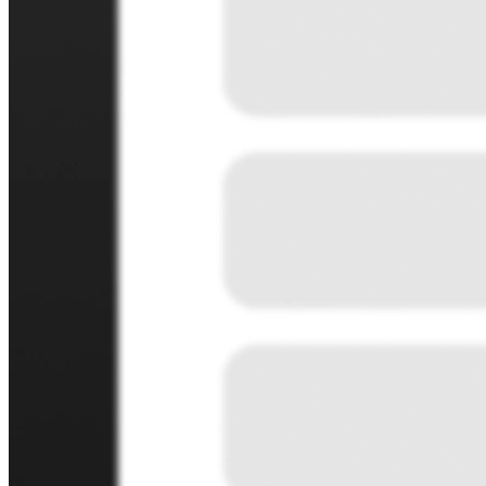
Blog
Studia przypadków
Centrum pomocy
Skontaktuj się z działem sprzedaży
Ceny
Instytut Czasu
Zaloguj się
Utwórz Doodle