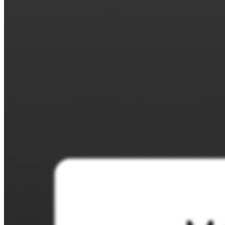
Lista zapisów
Umożliw uczestnikom zapisywanie się na warsztaty,
webinaria lub wydarzenia i pozwól im wybrać, w
których chcieliby wziąć udział.
Dla osób fizycznych
1:1
Przedstaw listę dostępnych terminów, a klient wybierze
ten, który mu odpowiada.
Strona rezerwacji
Skonfiguruj swoją stronę rezerwacji raz, udostępnij link i
pozwól klientom zarezerwować czas z Tobą w kilka
kliknięć.
Funkcje
Integracje
Planuj mądrzej, łącząc narzędzia, z których korzystasz