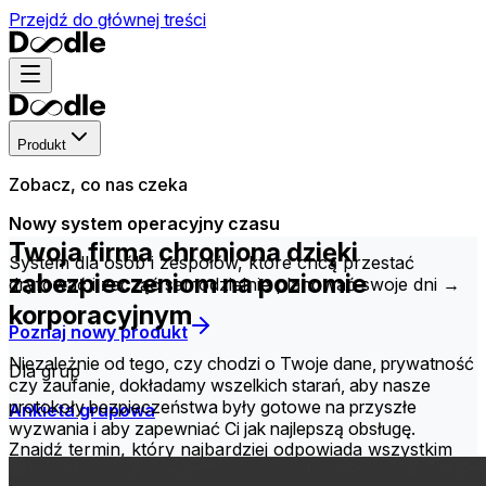
Przejdź do głównej treści
Produkt
Zobacz, co nas czeka
Nowy system operacyjny czasu
Twoja firma chroniona dzięki
System dla osób i zespołów, które chcą przestać
zabezpieczeniom na poziomie
dryfować i zacząć samodzielnie planować swoje dni →
korporacyjnym
Poznaj nowy produkt
Niezależnie od tego, czy chodzi o Twoje dane, prywatność
Dla grup
czy zaufanie, dokładamy wszelkich starań, aby nasze
protokoły bezpieczeństwa były gotowe na przyszłe
Ankieta grupowa
wyzwania i aby zapewniać Ci jak najlepszą obsługę.
Znajdź termin, który najbardziej odpowiada wszystkim
członkom Twojej grupy.