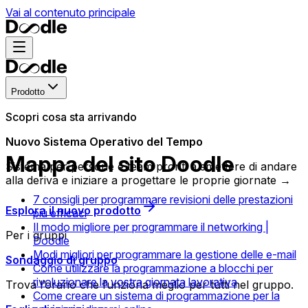
Vai al contenuto principale
Prodotto
Scopri cosa sta arrivando
Nuovo Sistema Operativo del Tempo
Mappa del sito Doodle
Sistema per persone e team pronti a smettere di andare
alla deriva e iniziare a progettare le proprie giornate →
7 consigli per programmare revisioni delle prestazioni
Esplora il nuovo prodotto
più efficaci
Il modo migliore per programmare il networking |
Per i gruppi
Doodle
Modi migliori per programmare la gestione delle e-mail
Sondaggio di gruppo
Come utilizzare la programmazione a blocchi per
rivoluzionare la vostra giornata lavorativa
Trova l’orario che funziona meglio per tutti nel gruppo.
Come creare un sistema di programmazione per la