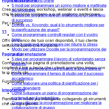
Foglio di iscrizione
creazione di corsi online
5 modi per programmare un sonno migliore e mattinate
Crea iscrizioni per workshop, webinar o eventi e lascia
più produttive
che le persone scelgano a quali vogliono partecipare.
9 passi per programmare un workshop o un seminario
di successo
Per i singoli
Doodle vs. Xoyondo: qual è lo strumento migliore per
la pianificazione dei gruppi?
1:1
Come programmare controlli regolari con il vostro
team
Offri un elenco dei tuoi orari disponibili, il tuo cliente
I modi migliori di programmare per ridurre lo stress
seleziona quello che funziona.
Modo per utilizzare Doodle per la programmazione dei
Pagina di prenotazione
gruppi
5 idee per programmare il lavoro di volontariato senza
Configura la tua pagina di prenotazione una volta,
esaurirsi
condividi il link e lascia che i clienti prenotino tempo con
5 consigli per programmare progetti a lungo termine
te in pochi clic.
Come programmare il tempo di studio per il successo
accademico
Funzionalità
Come elaborare una politica di pianificazione per i
vostri dipendenti
Integrazioni
Come sviluppare un piano di programmazione dei
contenuti per il vostro blog
Pianifica in modo più intelligente collegando gli strumenti
Come utilizzare la programmazione per migliorare la
che usi ogni giorno.
collaborazione di gruppo