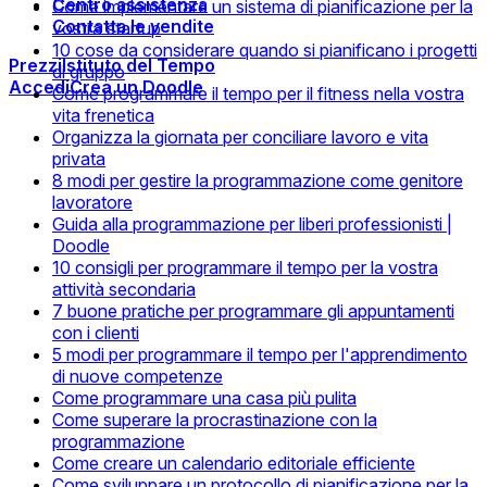
Centro assistenza
Come implementare un sistema di pianificazione per la
Contatta le vendite
vostra startup
10 cose da considerare quando si pianificano i progetti
Prezzi
Istituto del Tempo
di gruppo
Accedi
Crea un Doodle
Come programmare il tempo per il fitness nella vostra
vita frenetica
Organizza la giornata per conciliare lavoro e vita
privata
8 modi per gestire la programmazione come genitore
lavoratore
Guida alla programmazione per liberi professionisti |
Doodle
10 consigli per programmare il tempo per la vostra
attività secondaria
7 buone pratiche per programmare gli appuntamenti
con i clienti
5 modi per programmare il tempo per l'apprendimento
di nuove competenze
Come programmare una casa più pulita
Come superare la procrastinazione con la
programmazione
Come creare un calendario editoriale efficiente
Come sviluppare un protocollo di pianificazione per la