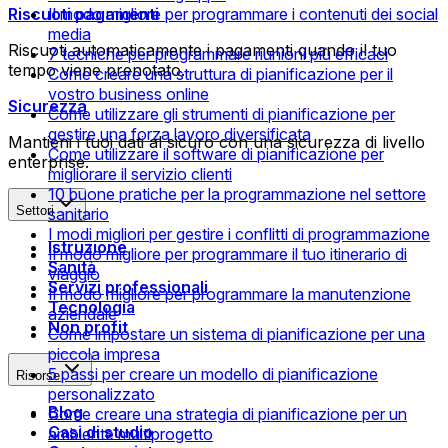
Riscuoti pagamenti
Il modo migliore per programmare i contenuti dei social
media
Riscuoti automaticamente i pagamenti quando il tuo
7 tecniche per programmare riunioni più efficaci
tempo viene prenotato.
Come creare una struttura di pianificazione per il
vostro business online
Sicurezza
Come utilizzare gli strumenti di pianificazione per
gestire una forza lavoro diversificata
Mantieni i tuoi dati al sicuro con una sicurezza di livello
Come utilizzare il software di pianificazione per
enterprise.
migliorare il servizio clienti
10 buone pratiche per la programmazione nel settore
Settori
sanitario
I modi migliori per gestire i conflitti di programmazione
Istruzione
Il modo migliore per programmare il tuo itinerario di
Sanità
viaggio
Servizi professionali
Il modo migliore per programmare la manutenzione
Tecnologia
aziendale
Non profit
Come impostare un sistema di pianificazione per una
piccola impresa
5 passi per creare un modello di pianificazione
Risorse
personalizzato
Blog
Come creare una strategia di pianificazione per un
Casi di studio
ambiente multiprogetto