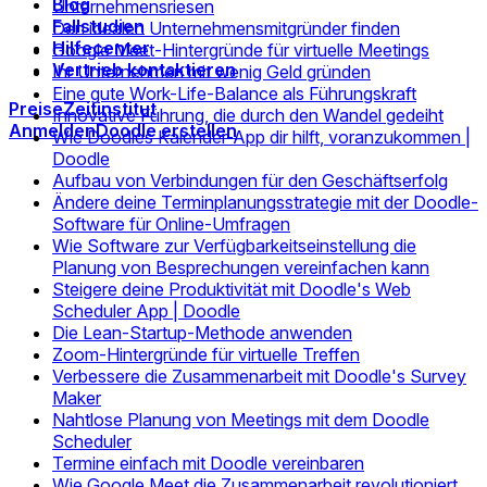
Blog
Unternehmensriesen
Fallstudien
Den idealen Unternehmensmitgründer finden
Hilfecenter
Google Meet-Hintergründe für virtuelle Meetings
Vertrieb kontaktieren
Ihr Unternehmen mit wenig Geld gründen
Eine gute Work-Life-Balance als Führungskraft
Preise
Zeitinstitut
Innovative Führung, die durch den Wandel gedeiht
Anmelden
Doodle erstellen
Wie Doodles Kalender-App dir hilft, voranzukommen |
Doodle
Aufbau von Verbindungen für den Geschäftserfolg
Ändere deine Terminplanungsstrategie mit der Doodle-
Software für Online-Umfragen
Wie Software zur Verfügbarkeitseinstellung die
Planung von Besprechungen vereinfachen kann
Steigere deine Produktivität mit Doodle's Web
Scheduler App | Doodle
Die Lean-Startup-Methode anwenden
Zoom-Hintergründe für virtuelle Treffen
Verbessere die Zusammenarbeit mit Doodle's Survey
Maker
Nahtlose Planung von Meetings mit dem Doodle
Scheduler
Termine einfach mit Doodle vereinbaren
Wie Google Meet die Zusammenarbeit revolutioniert