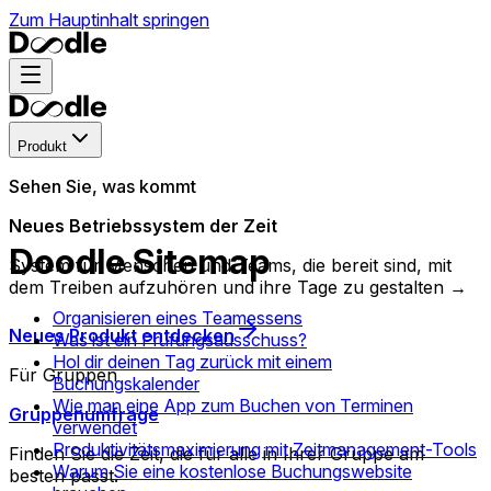
Zum Hauptinhalt springen
Produkt
Sehen Sie, was kommt
Neues Betriebssystem der Zeit
Doodle Sitemap
System für Menschen und Teams, die bereit sind, mit
dem Treiben aufzuhören und ihre Tage zu gestalten →
Organisieren eines Teamessens
Neues Produkt entdecken
Was ist ein Prüfungsausschuss?
Hol dir deinen Tag zurück mit einem
Für Gruppen
Buchungskalender
Wie man eine App zum Buchen von Terminen
Gruppenumfrage
verwendet
Produktivitätsmaximierung mit Zeitmanagement-Tools
Finden Sie die Zeit, die für alle in Ihrer Gruppe am
Warum Sie eine kostenlose Buchungswebsite
besten passt.