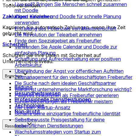
Live poll? Bringen Sie Menschen schnell zusammen
Tools verbinden.
mit Doodle
Zahlungen einziehen
iCloud Kalender und Doodle für schnelle Planung
verwenden
Kassieren Sie automatisch Zahlungen, wenn Ihre Zeit
Entfaltung des Potenzials von Mentorenschaft
gebucht wird.
Die Revolution der Telearbeit annehmen
Finde dein Spezialgebiet als Freiberufler
Sicherheit
Verwenden Sie Apple Calendar und Doodle zur
einfachen Planung
Schützen Sie Ihre Daten mit Sicherheit auf
Schaffung und Aufrechterhaltung einer positiven
Unternehmensniveau.
Arbeitskultur
Überwindung der Angst vor öffentlichen Auftritten
Branchen
Zeitmanagement für den vielbeschäftigten Freiberufler
Die Suche nach dem idealen Geschäftspartner
Bildung
Warum ist unternehmerische Marktforschung wichtig?
Gesundheitswesen
Passives Einkommen als Freiberufler generieren
Professionelle Dienstleistungen
Kundenbeziehungen als Freiberufler meistern
Technologie
Der Lean-Startup-Ansatz
Non-Profit
Schaffe deine einzigartige freiberufliche Identität
Selbstbewusste Preisgestaltung für deine
freiberuflichen Dienstleistungen
Ressourcen
Wachstumsstrategien vom Startup zum