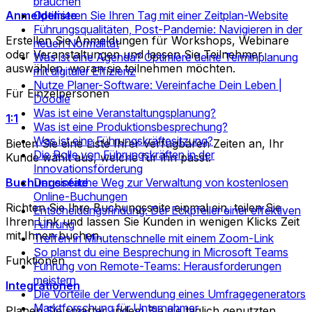
brauchen
Anmeldeliste
Optimieren Sie Ihren Tag mit einer Zeitplan-Website
Führungsqualitäten, Post-Pandemie: Navigieren in der
Erstellen Sie Anmeldungen für Workshops, Webinare
neuen Normalität
oder Veranstaltungen und lassen Sie Teilnehmer
Was ist eine Agenda? Optimiere deine Terminplanung
auswählen, woran sie teilnehmen möchten.
mit digitaler Effizienz
Nutze Planer-Software: Vereinfache Dein Leben |
Für Einzelpersonen
Doodle
Was ist eine Veranstaltungsplanung?
1:1
Was ist eine Produktionsbesprechung?
Was ist eine Führungskräftesitzung?
Bieten Sie eine Liste Ihrer verfügbaren Zeiten an, Ihr
Die Rolle von Führungskräften in der
Kunde wählt aus, welche für ihn passt.
Innovationsförderung
Buchungsseite
Der einfache Weg zur Verwaltung von kostenlosen
Online-Buchungen
Richten Sie Ihre Buchungsseite einmal ein, teilen Sie
Entscheidungsfindung: Der Eckpfeiler einer effektiven
Ihren Link und lassen Sie Kunden in wenigen Klicks Zeit
Führung
mit Ihnen buchen.
Treffen in Minutenschnelle mit einem Zoom-Link
So planst du eine Besprechung in Microsoft Teams
Funktionen
Führung von Remote-Teams: Herausforderungen
meistern
Integrationen
Die Vorteile der Verwendung eines Umfragegenerators
Marktforschung für Unternehmer
Planen Sie smarter, indem Sie die täglich genutzten