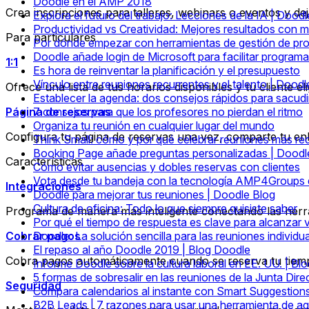
Doodle en el AMP 2018
Crea inscripciones para talleres, webinars o eventos y deja
Explora el futuro del trabajo: Lecciones de la IA | Doodl
Productividad vs Creatividad: Mejores resultados con 
Para particulares
Por dónde empezar con herramientas de gestión de pr
Doodle añade login de Microsoft para facilitar program
1:1
Es hora de reinventar la planificación y el presupuesto
Vínculo entre reuniones recurrentes y el talento | Doodl
Ofrece una lista de tus horarios disponibles y tu cliente el
Establecer la agenda: dos consejos rápidos para sacudi
Página de reservas
7 consejos para que los profesores no pierdan el ritmo
Organiza tu reunión en cualquier lugar del mundo
Configura tu página de reservas una vez, comparte tu enla
Think Small: cómo y por qué celebrar reuniones más re
Booking Page añade preguntas personalizadas | Doodl
Características
Cómo evitar ausencias y dobles reservas con clientes
Vota desde tu bandeja con la tecnología AMP4Groups
Integraciones
Doodle para mejorar tus reuniones | Doodle Blog
Cultura de oficina: Todo lo que siempre quisiste saber
Programa de manera más inteligente conectando las herr
Por qué el tiempo de respuesta es clave para alcanzar 
Cobrar pagos
Doodle: La solución sencilla para las reuniones individu
El repaso al año Doodle 2019 | Blog Doodle
Cobra pagos automáticamente cuando se reserva tu tiem
Informe Doodle sobre la cultura laboral en EE. UU. | Blo
5 formas de sobresalir en las reuniones de la Junta Dire
Seguridad
Compara calendarios al instante con Smart Suggestion
B2B Leads | 7 razones para usar una herramienta de a