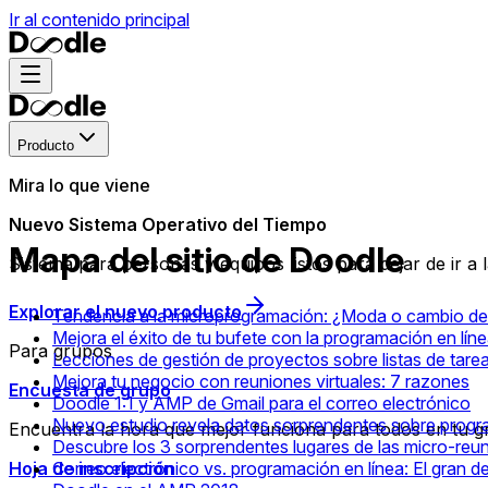
Ir al contenido principal
Producto
Mira lo que viene
Nuevo Sistema Operativo del Tiempo
Mapa del sitio de Doodle
Sistema para personas y equipos listos para dejar de ir a
Explorar el nuevo producto
Tendencia a la microprogramación: ¿Moda o cambio de
Mejora el éxito de tu bufete con la programación en lín
Para grupos
Lecciones de gestión de proyectos sobre listas de tare
Mejora tu negocio con reuniones virtuales: 7 razones
Encuesta de grupo
Doodle 1:1 y AMP de Gmail para el correo electrónico
Nuevo estudio revela datos sorprendentes sobre prog
Encuentra la hora que mejor funciona para todos en tu g
Descubre los 3 sorprendentes lugares de las micro-reu
Hoja de inscripción
Correo electrónico vs. programación en línea: El gran d