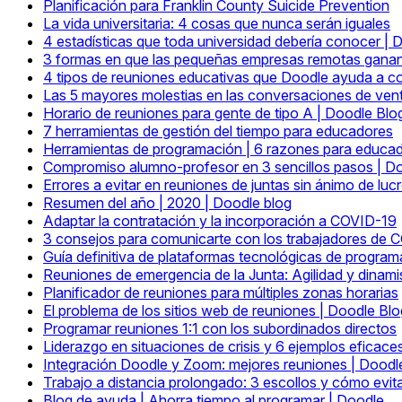
Planificación para Franklin County Suicide Prevention
La vida universitaria: 4 cosas que nunca serán iguales
4 estadísticas que toda universidad debería conocer | 
3 formas en que las pequeñas empresas remotas gana
4 tipos de reuniones educativas que Doodle ayuda a c
Las 5 mayores molestias en las conversaciones de ven
Horario de reuniones para gente de tipo A | Doodle Blo
7 herramientas de gestión del tiempo para educadores
Herramientas de programación | 6 razones para educa
Compromiso alumno-profesor en 3 sencillos pasos | D
Errores a evitar en reuniones de juntas sin ánimo de luc
Resumen del año | 2020 | Doodle blog
Adaptar la contratación y la incorporación a COVID-19
3 consejos para comunicarte con los trabajadores de 
Guía definitiva de plataformas tecnológicas de program
Reuniones de emergencia de la Junta: Agilidad y dinam
Planificador de reuniones para múltiples zonas horarias
El problema de los sitios web de reuniones | Doodle Blo
Programar reuniones 1:1 con los subordinados directos
Liderazgo en situaciones de crisis y 6 ejemplos eficace
Integración Doodle y Zoom: mejores reuniones | Doodl
Trabajo a distancia prolongado: 3 escollos y cómo evita
Blog de ayuda | Ahorra tiempo al programar | Doodle