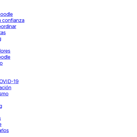
Doodle
n confianza
oordinar
tas
g
dores
oodle
ro
COVID-19
ación
ismo
g
s
e
rlos