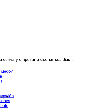
 la deriva y empezar a diseñar sus días →
 juego?
ea
as
ramación
rupo.
niones
ebate