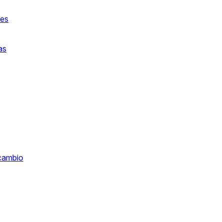
les
as
 cambio