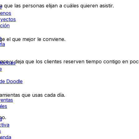
 que las personas elijan a cuáles quieren asistir.
e
menos
oyectos
ación
e
ige el que mejor le conviene.
rla
ce y deja que los clientes reserven tiempo contigo en poco
ducidas
e
 de Doodle
amientas que usas cada día.
ventas
ales
po.
g
ctiva
s
genda