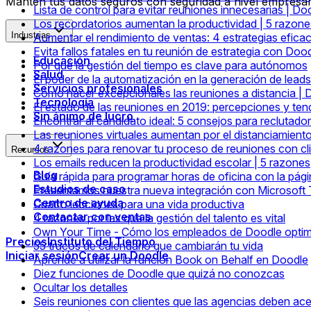
Mantén tus datos seguros con seguridad a nivel empresari
Lista de control para evitar reuniones innecesarias | Do
Los recordatorios aumentan la productividad | 5 razone
Industrias
Aumentar el rendimiento de ventas: 4 estrategias efica
Evita fallos fatales en tu reunión de estrategia con Doo
Educación
Por qué la gestión del tiempo es clave para autónomos
Salud
El poder de la automatización en la generación de leads
Servicios profesionales
Cómo hacer excepcionales las reuniones a distancia | 
Tecnología
El estado de las reuniones en 2019: percepciones y te
Sin ánimo de lucro
Encontrar al candidato ideal: 5 consejos para reclutado
Las reuniones virtuales aumentan por el distanciamient
4 razones para renovar tu proceso de reuniones con cl
Recursos
Los emails reducen la productividad escolar | 5 razones
Blog
Guía rápida para programar horas de oficina con la pág
Estudios de caso
Presentamos nuestra nueva integración con Microsoft
Centro de ayuda
Cuatro lecciones para una vida productiva
Contactar con ventas
4 razones por las que la gestión del talento es vital
Own Your Time - Cómo los empleados de Doodle optim
Precios
Instituto del Tiempo
55 trucos de calendario que cambiarán tu vida
Iniciar sesión
Crear un Doodle
Aprende a utilizar la función Book on Behalf en Doodle
Diez funciones de Doodle que quizá no conozcas
Ocultar los detalles
Seis reuniones con clientes que las agencias deben ace