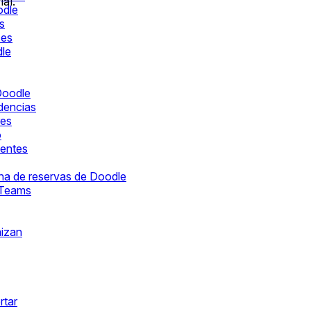
al.
odle
s
ces
dle
Doodle
ndencias
res
o
ientes
ina de reservas de Doodle
 Teams
izan
rtar