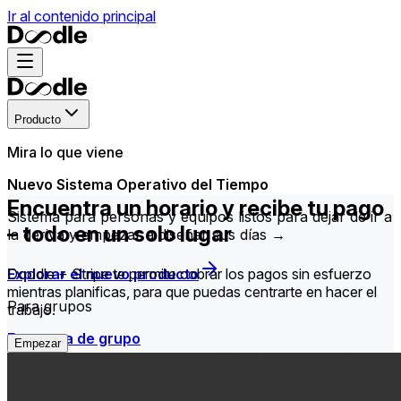
Ir al contenido principal
Producto
Mira lo que viene
Nuevo Sistema Operativo del Tiempo
Encuentra un horario y recibe tu pago
Sistema para personas y equipos listos para dejar de ir a
– todo en un solo lugar
la deriva y empezar a diseñar sus días →
Explorar el nuevo producto
Doodle + Stripe te permite cobrar los pagos sin esfuerzo
mientras planificas, para que puedas centrarte en hacer el
Para grupos
trabajo.
Encuesta de grupo
Empezar
Encuentra la hora que mejor funciona para todos en tu
grupo.