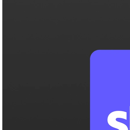
Hoja de inscripción
Crea inscripciones para talleres, webinars o eventos y
deja que las personas elijan a cuáles quieren asistir.
Para particulares
1:1
Ofrece una lista de tus horarios disponibles y tu cliente
elige el que mejor le conviene.
Página de reservas
Configura tu página de reservas una vez, comparte tu
enlace y deja que los clientes reserven tiempo contigo
en pocos clics.
Características
Integraciones
Programa de manera más inteligente conectando las
herramientas que usas cada día.