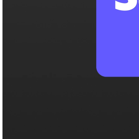
Cobrar pagos
Cobra pagos automáticamente cuando se reserva tu
tiempo.
Seguridad
Mantén tus datos seguros con seguridad a nivel
empresarial.
Industrias
Educación
Salud
Servicios profesionales
Tecnología
Sin ánimo de lucro
Recursos
Blog