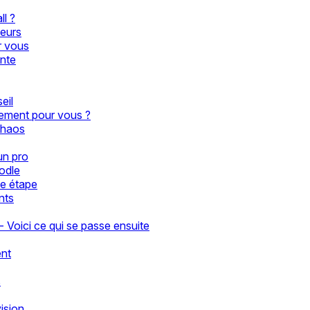
ll ?
teurs
r vous
ante
eil
aiement pour vous ?
chaos
un pro
odle
le étape
nts
- Voici ce qui se passe ensuite
ent
s
ision