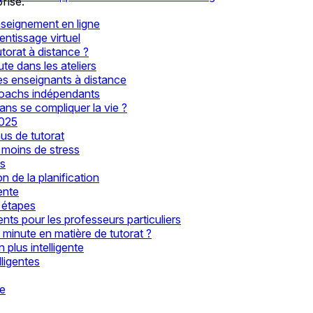
rise.
nseignement en ligne
ntissage virtuel
torat à distance ?
te dans les ateliers
 les enseignants à distance
s coachs indépendants
ns se compliquer la vie ?
2025
us de tutorat
 moins de stress
ts
n de la planification
gente
q étapes
ents pour les professeurs particuliers
minute en matière de tutorat ?
 plus intelligente
lligentes
re