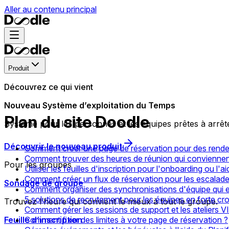
Aller au contenu principal
Produit
Découvrez ce qui vient
Nouveau Système d’exploitation du Temps
Plan du site Doodle
Système pour les personnes et les équipes prêtes à arrêt
Découvrir le nouveau produit
Comment créer une page de réservation pour des rendez
Comment trouver des heures de réunion qui conviennen
Pour les groupes
Utiliser les feuilles d'inscription pour l'onboarding ou l'a
Comment créer un flux de réservation pour les escalades
Sondage de groupe
Comment organiser des synchronisations d'équipe qui en
5 solutions de recrutement pour les équipes en forte cr
Trouvez l’heure qui convient le mieux à tout le groupe.
Comment gérer les sessions de support et les ateliers V
Feuille d’inscription
Comment fixer des limites à votre page de réservation ?