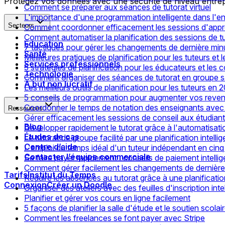
Protégez vos données avec une sécurité de niveau entrep
Comment se préparer aux séances de tutorat virtuel
L'importance d'une programmation intelligente dans l'e
Secteurs
Comment coordonner efficacement les sessions d'appre
Comment automatiser la planification des sessions de tu
Éducation
7 tactiques pour gérer les changements de dernière minu
Santé
Meilleures pratiques de planification pour les tuteurs et
Services professionnels
5 stratégies de planification pour les éducateurs et le
Technologie
Comment organiser des séances de tutorat en groupe sa
À but non lucratif
Les meilleurs outils de planification pour les tuteurs en 
5 conseils de programmation pour augmenter vos reven
Coordonner le temps de notation des enseignants avec
Ressources
Gérer efficacement les sessions de conseil aux étudian
Blog
Développer rapidement le tutorat grâce à l'automatisatio
Études de cas
Le tutorat de groupe facilité par une planification intelli
Centre d’aide
L'emploi du temps idéal d'un tuteur indépendant en cin
Contacter l’équipe commerciale
Se faire payer rapidement : conseils de paiement intellig
Comment gérer facilement les changements de dernière 
Tarifs
Institut du Temps
Réduire les absences au tutorat grâce à une planification
Connexion
Créer un Doodle
Organiser des ateliers avec des feuilles d'inscription inte
Planifier et gérer vos cours en ligne facilement
5 façons de planifier la salle d'étude et le soutien scolai
Comment les freelances se font payer avec Stripe