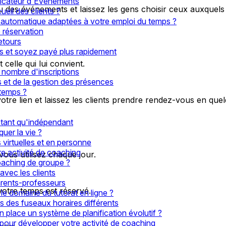
ificateur d'Événements
u des événements et laissez les gens choisir ceux auxquels i
eil des clients ?
n automatique adaptées à votre emploi du temps ?
 réservation
retours
 et soyez payé plus rapidement
 celle qui lui convient.
nombre d'inscriptions
 et de la gestion des présences
 temps ?
tre lien et laissez les clients prendre rendez-vous en quel
 tant qu'indépendant
uer la vie ?
s virtuelles et en personne
re activité de coaching
vous utilisez chaque jour.
aching de groupe ?
avec les clients
arents-professeurs
otre temps est réservé.
e domaine du tutorat en ligne ?
s des fuseaux horaires différents
 place un système de planification évolutif ?
 pour développer votre activité de coaching