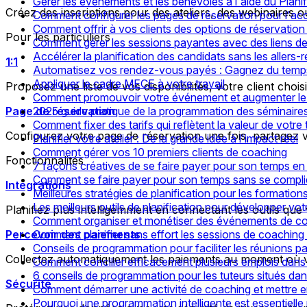
Gérer les événements et les bénévoles à l'aide du Plan
Créez des inscriptions pour des ateliers, des webinaires o
Comment configurer les pages de réservation pour l'accu
Comment offrir à vos clients des options de réservatio
Pour les particuliers
Comment gérer les sessions payantes avec des liens de
Accélérer la planification des candidats sans les allers-
1:1
Automatisez vos rendez-vous payés : Gagnez du temps
Appliquer le cadre MECE à votre travail
Proposez une liste de vos disponibilités, votre client choisit
Comment promouvoir votre événement et augmenter le 
Page de réservation
2025 guide pratique de la programmation des séminaires
Comment fixer des tarifs qui reflètent la valeur de votre
Configurez votre page de réservation une fois, partagez vo
Planifier votre atelier : De la grande idée à l'impact réel
Comment gérer vos 10 premiers clients de coaching
Fonctionnalités
7 façons créatives de se faire payer pour son temps en
Comment se faire payer pour son temps sans se compliq
Intégrations
Meilleures stratégies de planification pour les formation
Les meilleurs outils de planification pour développer vot
Planifiez plus intelligemment en connectant les outils que 
Comment organiser et monétiser des événements de co
Percevoir des paiements
Comment planifier sans effort les sessions de coaching 
Conseils de programmation pour faciliter les réunions p
Collectez automatiquement les paiements au moment où v
Comment concilier efficacement plusieurs emplois dans l
6 conseils de programmation pour les tuteurs situés dan
Sécurité
Comment démarrer une activité de coaching et mettre en
Pourquoi une programmation intelligente est essentielle