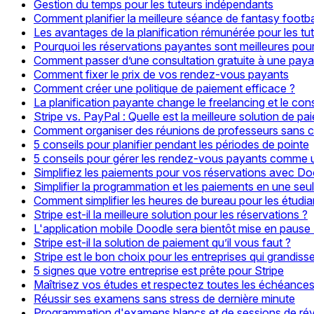
Gestion du temps pour les tuteurs indépendants
Comment planifier la meilleure séance de fantasy footba
Les avantages de la planification rémunérée pour les tu
Pourquoi les réservations payantes sont meilleures pou
Comment passer d’une consultation gratuite à une pay
Comment fixer le prix de vos rendez-vous payants
Comment créer une politique de paiement efficace ?
La planification payante change le freelancing et le cons
Stripe vs. PayPal : Quelle est la meilleure solution de p
Comment organiser des réunions de professeurs sans 
5 conseils pour planifier pendant les périodes de pointe
5 conseils pour gérer les rendez-vous payants comme 
Simplifiez les paiements pour vos réservations avec Do
Simplifier la programmation et les paiements en une seu
Comment simplifier les heures de bureau pour les étudia
Stripe est-il la meilleure solution pour les réservations ?
L'application mobile Doodle sera bientôt mise en pause 
Stripe est-il la solution de paiement qu’il vous faut ?
Stripe est le bon choix pour les entreprises qui grandiss
5 signes que votre entreprise est prête pour Stripe
Maîtrisez vos études et respectez toutes les échéance
Réussir ses examens sans stress de dernière minute
Programmation d'examens blancs et de sessions de rév