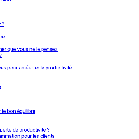
 ?
gne
her que vous ne le pensez
vi
s pour améliorer la productivité
é
le bon équilibre
erte de productivité ?
ammation pour les clients