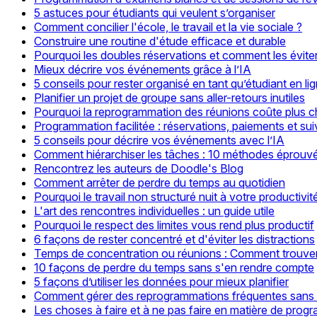
5 astuces pour étudiants qui veulent s’organiser
Comment concilier l'école, le travail et la vie sociale ?
Construire une routine d'étude efficace et durable
Pourquoi les doubles réservations et comment les éviter
Mieux décrire vos événements grâce à l’IA
5 conseils pour rester organisé en tant qu’étudiant en li
Planifier un projet de groupe sans aller-retours inutiles
Pourquoi la reprogrammation des réunions coûte plus c
Programmation facilitée : réservations, paiements et sui
5 conseils pour décrire vos événements avec l’IA
Comment hiérarchiser les tâches : 10 méthodes éprouvée
Rencontrez les auteurs de Doodle's Blog
Comment arrêter de perdre du temps au quotidien
Pourquoi le travail non structuré nuit à votre productivit
L'art des rencontres individuelles : un guide utile
Pourquoi le respect des limites vous rend plus productif
6 façons de rester concentré et d'éviter les distractions
Temps de concentration ou réunions : Comment trouver 
10 façons de perdre du temps sans s'en rendre compte
5 façons d’utiliser les données pour mieux planifier
Comment gérer des reprogrammations fréquentes sans p
Les choses à faire et à ne pas faire en matière de progr