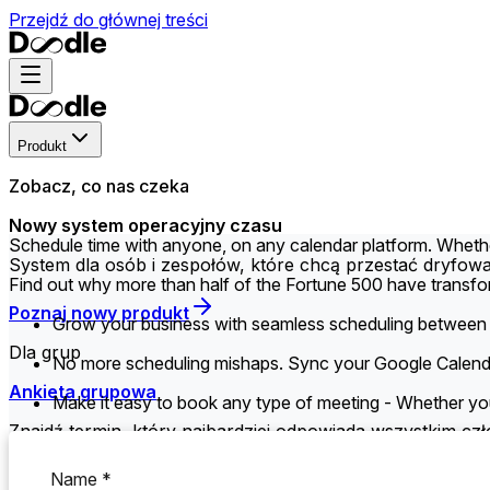
Przejdź do głównej treści
Produkt
Zobacz, co nas czeka
Nowy system operacyjny czasu
Schedule time with anyone, on any calendar platform. Wheth
System dla osób i zespołów, które chcą przestać dryfow
Find out why more than half of the Fortune 500 have transfo
Poznaj nowy produkt
Grow your business with seamless scheduling between 
Dla grup
No more scheduling mishaps. Sync your Google Calendar 
Ankieta grupowa
Make it easy to book any type of meeting - Whether you'
Znajdź termin, który najbardziej odpowiada wszystkim cz
Lista zapisów
Name *