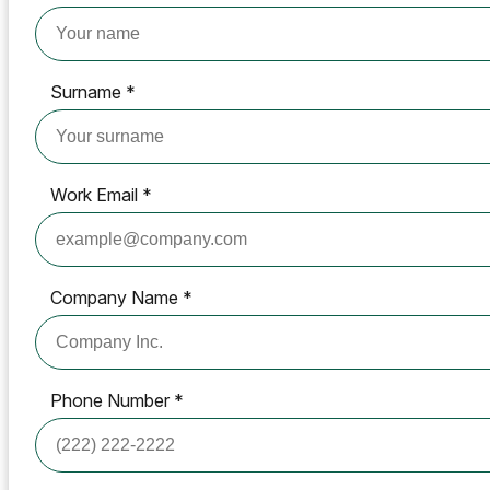
Umożliw uczestnikom zapisywanie się na warsztaty, webin
Dla osób fizycznych
Surname *
1:1
Przedstaw listę dostępnych terminów, a klient wybierze t
Strona rezerwacji
Work Email *
Skonfiguruj swoją stronę rezerwacji raz, udostępnij link 
Funkcje
Integracje
Company Name *
Planuj mądrzej, łącząc narzędzia, z których korzystasz na
Pobieranie płatności
Phone Number *
Płatności są pobierane automatycznie w miarę rezerwacji
Bezpieczeństwo