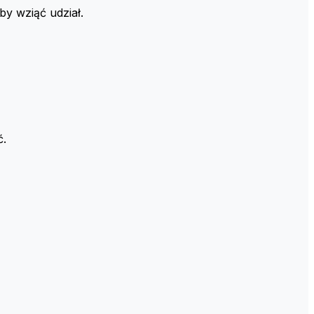
by wziąć udział.
ć.