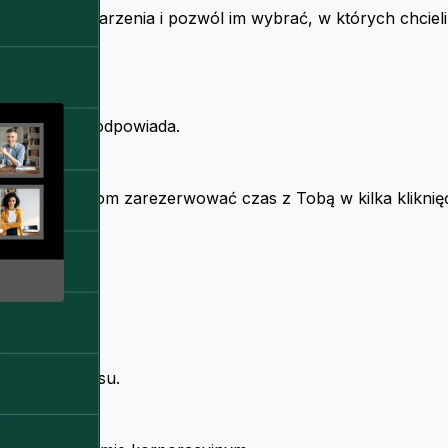
aria lub wydarzenia i pozwól im wybrać, w których chcieli
en, który mu odpowiada.
i pozwól klientom zarezerwować czas z Tobą w kilka kliknię
 co dzień.
 Twojego czasu.