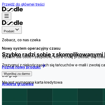
Przejdź do głównej treści
Produkt
Zobacz, co nas czeka
Nowy system operacyjny czasu
Szybko radzi sobie z skomplikowanym
System dla osób i zespołów, które chcą przestać dryfow
Zrezygnuj z niekończących się łańcuchów e-maili i zwołaj ca
Poznaj nowy produkt
Wypróbuj za darmo
Dla grup
Nie jest wymagana karta kredytowa
Ankieta grupowa
Znajdź termin, który najbardziej odpowiada wszystkim cz
Lista zapisów