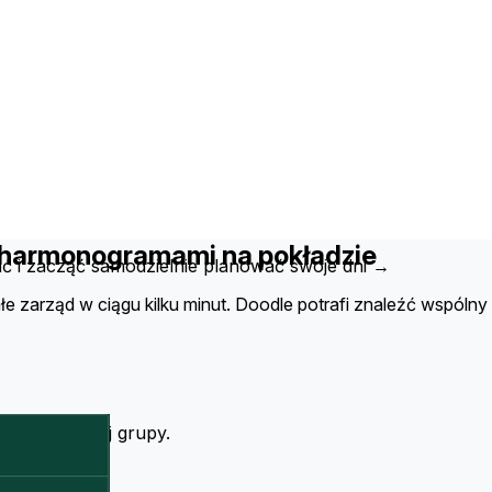
i harmonogramami na pokładzie
ać i zacząć samodzielnie planować swoje dni →
łe zarząd w ciągu kilku minut. Doodle potrafi znaleźć wspóln
łonkom Twojej grupy.