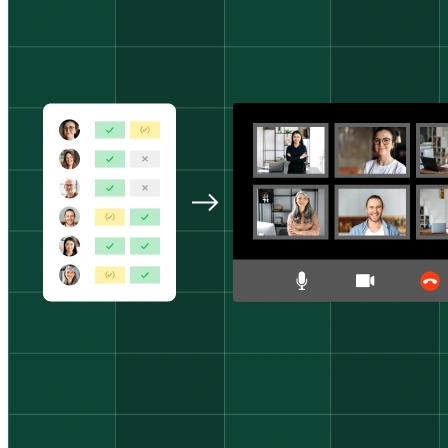
Umożliw uczestnikom zapisywanie się na warsztaty, webin
Dla osób fizycznych
1:1
Przedstaw listę dostępnych terminów, a klient wybierze t
Strona rezerwacji
Skonfiguruj swoją stronę rezerwacji raz, udostępnij link 
Funkcje
Integracje
Planuj mądrzej, łącząc narzędzia, z których korzystasz na
Pobieranie płatności
Płatności są pobierane automatycznie w miarę rezerwacji
Bezpieczeństwo