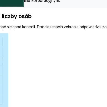
niom na poziomie korporacyjnym.
 liczby osób
ąć się spod kontroli. Doodle ułatwia zebranie odpowiedzi i z