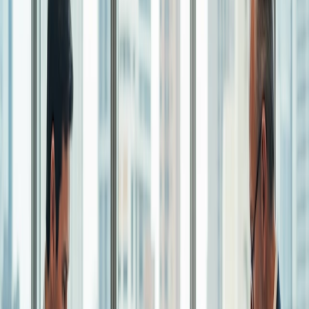
Doodle Editorial Team
Lista de inscrição
Atualizado: 30 de jul. de 2026
Crie inscrições para workshops, webinars ou eventos e
deixe as pessoas escolherem de quais querem participar.
Opções de idioma
Para indivíduos
Compartilhar
1:1
Ofereça uma lista dos seus horários disponíveis e seu
Doodle: Simplificando o agendamento com
cliente escolhe o melhor para ele.
facilidade
Página de agendamento
O Doodle é amplamente reconhecido como uma das
Configure sua página de agendamento uma vez,
favoritas do mundo
ferramentas de agendamento
. Com seu
compartilhe seu link e deixe clientes marcarem horário
conjunto de três produtos principais - Booking Page, Group
com você em poucos cliques.
Poll e 1:1s - o Doodle oferece uma solução abrangente para
as necessidades de agendamento.
Funcionalidades
A Booking Page permite que os usuários definam sua
Integrações
disponibilidade e a compartilhem sem esforço por meio de
um simples link.
Agende de forma mais inteligente conectando as
ferramentas que você usa todos os dias.