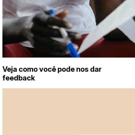
Estudos de caso
Central de ajuda
Fale com vendas
Preços
Instituto do Tempo
Entrar
Crie um Doodle
Veja como você pode nos dar
feedback