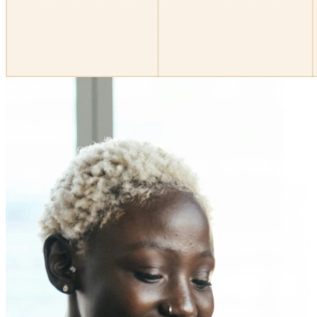
Lista de inscrição
Crie inscrições para workshops, webinars ou eventos e
deixe as pessoas escolherem de quais querem participar.
Para indivíduos
1:1
Ofereça uma lista dos seus horários disponíveis e seu
cliente escolhe o melhor para ele.
Página de agendamento
Configure sua página de agendamento uma vez,
compartilhe seu link e deixe clientes marcarem horário
com você em poucos cliques.
Funcionalidades
Integrações
Agende de forma mais inteligente conectando as
ferramentas que você usa todos os dias.