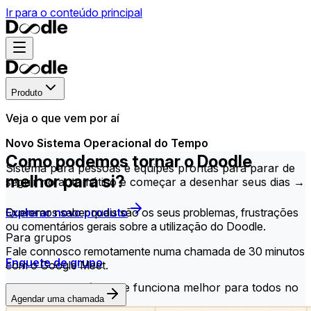
Ir para o conteúdo principal
Produto
Veja o que vem por aí
Novo Sistema Operacional do Tempo
Como podemos tornar o Doodle
Sistema para pessoas e equipes prontas para parar de
melhor para si?
seguir no automático e começar a desenhar seus dias →
Explorar novo produto
Queremos saber quais são os seus problemas, frustrações
ou comentários gerais sobre a utilização do Doodle.
Para grupos
Fale connosco remotamente numa chamada de 30 minutos
Enquete de grupo
com o Google Meet.
Encontre o horário que funciona melhor para todos no
Agendar uma chamada
seu grupo.