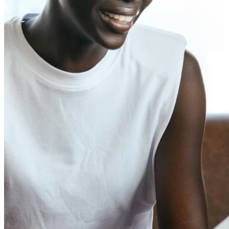
Receber pagamentos
Receba pagamentos automaticamente quando seu
horário for reservado.
Segurança
Mantenha seus dados seguros com segurança de nível
empresarial.
Setores
Educação
Saúde
Serviços profissionais
Tecnologia
Sem fins lucrativos
Recursos
Blog