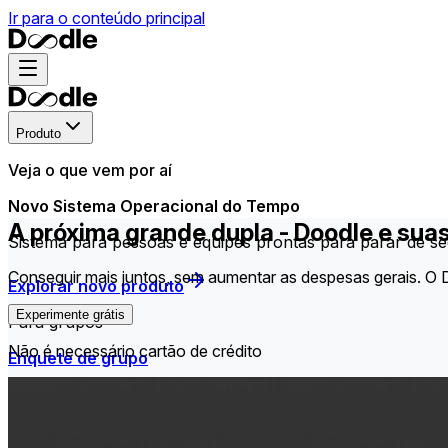
Ir para o conteúdo principal
Produto
Veja o que vem por aí
Novo Sistema Operacional do Tempo
A próxima grande dupla - Doodle e suas
Sistema para pessoas e equipes prontas para parar de s
Conseguir mais juntos, sem aumentar as despesas gerais. O D
Explorar novo produto
Experimente grátis
Para grupos
Não é necessário cartão de crédito
Enquete de grupo
Encontre o horário que funciona melhor para todos no s
Lista de inscrição