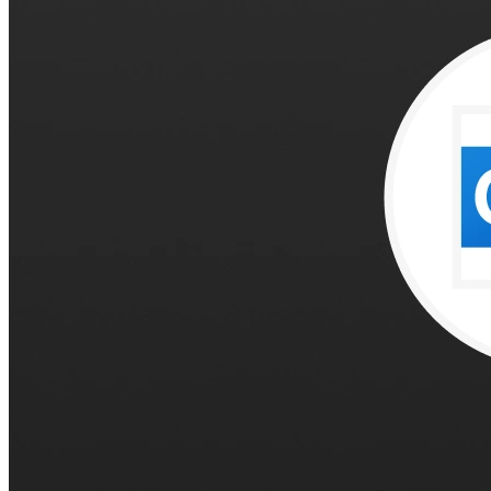
Mantenha seus dados seguros com segurança de nível em
Setores
Educação
Saúde
Serviços profissionais
Tecnologia
Sem fins lucrativos
Recursos
Blog
Estudos de caso
Central de ajuda
Fale com vendas
Preços
Instituto do Tempo
Entrar
Crie um Doodle