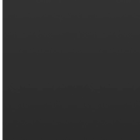
Crie inscrições para workshops, webinars ou eventos e d
Para indivíduos
1:1
Ofereça uma lista dos seus horários disponíveis e seu cli
Página de agendamento
Configure sua página de agendamento uma vez, compartil
Funcionalidades
Integrações
Agende de forma mais inteligente conectando as ferramen
Receber pagamentos
Receba pagamentos automaticamente quando seu horário
Segurança