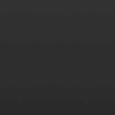
eixe as pessoas escolherem de quais querem participar.
ente escolhe o melhor para ele.
he seu link e deixe clientes marcarem horário com você e
tas que você usa todos os dias.
 for reservado.