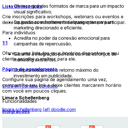
Oferece grandes formatos de marca para um impacto
Lista de inscrição
visual significativo.
Crie inscrições para workshops, webinars ou eventos e
Equipado com ferramentas abrangentes para um
deixe as pessoas escolherem de quais querem participar.
marketing direcionado e eficiente.
Para indivíduos
Acredita no poder da conexão emocional para
1:1
campanhas de repercussão.
Ofereça uma lista dos seus horários disponíveis e seu
Garante a integração perfeita com os esforços de
cliente escolhe o melhor para ele.
marketing existentes.
Página de agendamento
Comprometida com o retorno máximo do
investimento em publicidade.
Configure sua página de agendamento uma vez,
compartilhe seu link e deixe clientes marcarem horário
Entre em contato conosco
com você em poucos cliques.
Limara Schellenberg
Funcionalidades
limara.schellenberg (at) doodle.com
Integrações
Agende de forma mais inteligente conectando as
ferramentas que você usa todos os dias.