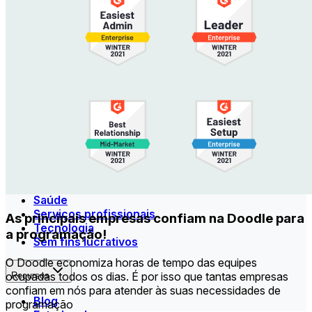
Receber pagamentos
Receba pagamentos automaticamente quando seu
horário for reservado.
Segurança
Mantenha seus dados seguros com segurança de nível
empresarial.
Setores
Educação
Saúde
Serviços profissionais
As principais empresas confiam na Doodle para
Tecnologia
a programação!
Sem fins lucrativos
O Doodle economiza horas de tempo das equipes
ocupadas todos os dias. É por isso que tantas empresas
Recursos
confiam em nós para atender às suas necessidades de
Blog
programação