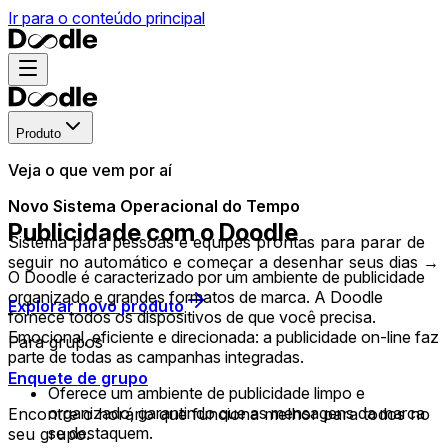
Ir para o conteúdo principal
Produto
Veja o que vem por aí
Novo Sistema Operacional do Tempo
Publicidade com o Doodle
Sistema para pessoas e equipes prontas para parar de
seguir no automático e começar a desenhar seus dias →
O Doodle é caracterizado por um ambiente de publicidade
organizado e grandes formatos de marca. A Doodle
Explorar novo produto
fornece todos os dispositivos de que você precisa.
Emocional, eficiente e direcionada: a publicidade on-line faz
Para grupos
parte de todas as campanhas integradas.
Enquete de grupo
Oferece um ambiente de publicidade limpo e
organizado, garantindo que as mensagens da marca
Encontre o horário que funciona melhor para todos no
se destaquem.
seu grupo.