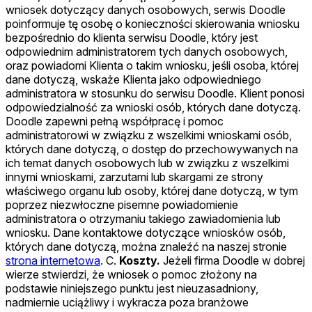
wniosek dotyczący danych osobowych, serwis Doodle
poinformuje tę osobę o konieczności skierowania wniosku
bezpośrednio do klienta serwisu Doodle, który jest
odpowiednim administratorem tych danych osobowych,
oraz powiadomi Klienta o takim wniosku, jeśli osoba, której
dane dotyczą, wskaże Klienta jako odpowiedniego
administratora w stosunku do serwisu Doodle. Klient ponosi
odpowiedzialność za wnioski osób, których dane dotyczą.
Doodle zapewni pełną współpracę i pomoc
administratorowi w związku z wszelkimi wnioskami osób,
których dane dotyczą, o dostęp do przechowywanych na
ich temat danych osobowych lub w związku z wszelkimi
innymi wnioskami, zarzutami lub skargami ze strony
właściwego organu lub osoby, której dane dotyczą, w tym
poprzez niezwłoczne pisemne powiadomienie
administratora o otrzymaniu takiego zawiadomienia lub
wniosku. Dane kontaktowe dotyczące wniosków osób,
których dane dotyczą, można znaleźć na naszej stronie
strona internetowa
. C.
Koszty.
Jeżeli firma Doodle w dobrej
wierze stwierdzi, że wniosek o pomoc złożony na
podstawie niniejszego punktu jest nieuzasadniony,
nadmiernie uciążliwy i wykracza poza branżowe