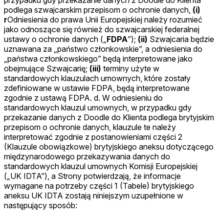
podlega szwajcarskim przepisom o ochronie danych,
(i)
r
Odniesienia do prawa Unii Europejskiej należy rozumieć
jako odnoszące się również do szwajcarskiej federalnej
ustawy o ochronie danych („
FDPA
”);
(ii)
Szwajcaria będzie
uznawana za „państwo członkowskie”, a odniesienia do
„państwa członkowskiego” będą interpretowane jako
obejmujące Szwajcarię;
(iii)
terminy użyte w
standardowych klauzulach umownych, które zostały
zdefiniowane w ustawie FDPA, będą interpretowane
zgodnie z ustawą FDPA. d. W odniesieniu do
standardowych klauzul umownych, w przypadku gdy
przekazanie danych z Doodle do Klienta podlega brytyjskim
przepisom o ochronie danych, klauzule te należy
interpretować zgodnie z postanowieniami części 2
(Klauzule obowiązkowe) brytyjskiego aneksu dotyczącego
międzynarodowego przekazywania danych do
standardowych klauzul umownych Komisji Europejskiej
(„UK IDTA”), a Strony potwierdzają, że informacje
wymagane na potrzeby części 1 (Tabele) brytyjskiego
aneksu UK IDTA zostają niniejszym uzupełnione w
następujący sposób: