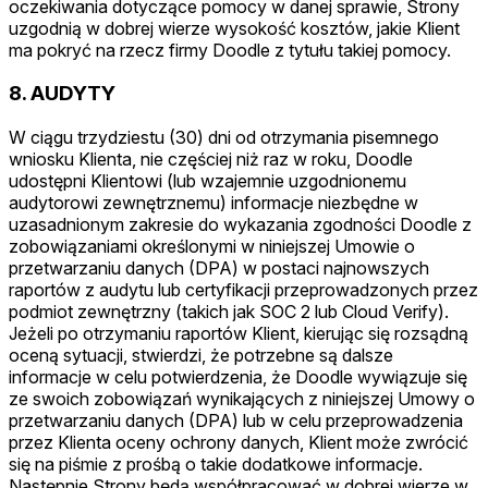
oczekiwania dotyczące pomocy w danej sprawie, Strony
uzgodnią w dobrej wierze wysokość kosztów, jakie Klient
ma pokryć na rzecz firmy Doodle z tytułu takiej pomocy.
8. AUDYTY
W ciągu trzydziestu (30) dni od otrzymania pisemnego
wniosku Klienta, nie częściej niż raz w roku, Doodle
udostępni Klientowi (lub wzajemnie uzgodnionemu
audytorowi zewnętrznemu) informacje niezbędne w
uzasadnionym zakresie do wykazania zgodności Doodle z
zobowiązaniami określonymi w niniejszej Umowie o
przetwarzaniu danych (DPA) w postaci najnowszych
raportów z audytu lub certyfikacji przeprowadzonych przez
podmiot zewnętrzny (takich jak SOC 2 lub Cloud Verify).
Jeżeli po otrzymaniu raportów Klient, kierując się rozsądną
oceną sytuacji, stwierdzi, że potrzebne są dalsze
informacje w celu potwierdzenia, że Doodle wywiązuje się
ze swoich zobowiązań wynikających z niniejszej Umowy o
przetwarzaniu danych (DPA) lub w celu przeprowadzenia
przez Klienta oceny ochrony danych, Klient może zwrócić
się na piśmie z prośbą o takie dodatkowe informacje.
Następnie Strony będą współpracować w dobrej wierze w