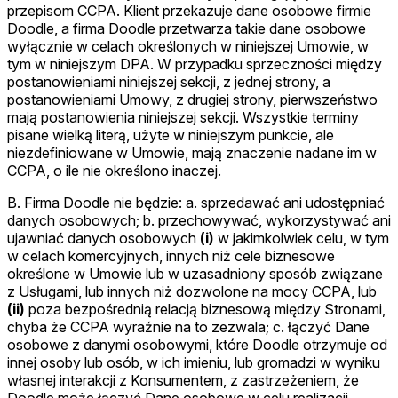
przepisom CCPA. Klient przekazuje dane osobowe firmie
Doodle, a firma Doodle przetwarza takie dane osobowe
wyłącznie w celach określonych w niniejszej Umowie, w
tym w niniejszym DPA. W przypadku sprzeczności między
postanowieniami niniejszej sekcji, z jednej strony, a
postanowieniami Umowy, z drugiej strony, pierwszeństwo
mają postanowienia niniejszej sekcji. Wszystkie terminy
pisane wielką literą, użyte w niniejszym punkcie, ale
niezdefiniowane w Umowie, mają znaczenie nadane im w
CCPA, o ile nie określono inaczej.
B. Firma Doodle nie będzie: a. sprzedawać ani udostępniać
danych osobowych; b. przechowywać, wykorzystywać ani
ujawniać danych osobowych
(i)
w jakimkolwiek celu, w tym
w celach komercyjnych, innych niż cele biznesowe
określone w Umowie lub w uzasadniony sposób związane
z Usługami, lub innych niż dozwolone na mocy CCPA, lub
(ii)
poza bezpośrednią relacją biznesową między Stronami,
chyba że CCPA wyraźnie na to zezwala; c. łączyć Dane
osobowe z danymi osobowymi, które Doodle otrzymuje od
innej osoby lub osób, w ich imieniu, lub gromadzi w wyniku
własnej interakcji z Konsumentem, z zastrzeżeniem, że