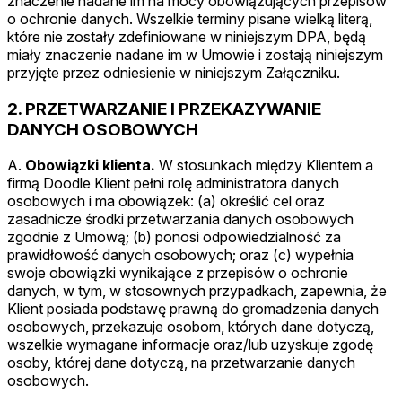
znaczenie nadane im na mocy obowiązujących przepisów
o ochronie danych. Wszelkie terminy pisane wielką literą,
które nie zostały zdefiniowane w niniejszym DPA, będą
miały znaczenie nadane im w Umowie i zostają niniejszym
przyjęte przez odniesienie w niniejszym Załączniku.
2. PRZETWARZANIE I PRZEKAZYWANIE
DANYCH OSOBOWYCH
A.
Obowiązki klienta.
W stosunkach między Klientem a
firmą Doodle Klient pełni rolę administratora danych
osobowych i ma obowiązek: (a) określić cel oraz
zasadnicze środki przetwarzania danych osobowych
zgodnie z Umową; (b) ponosi odpowiedzialność za
prawidłowość danych osobowych; oraz (c) wypełnia
swoje obowiązki wynikające z przepisów o ochronie
danych, w tym, w stosownych przypadkach, zapewnia, że
Klient posiada podstawę prawną do gromadzenia danych
osobowych, przekazuje osobom, których dane dotyczą,
wszelkie wymagane informacje oraz/lub uzyskuje zgodę
osoby, której dane dotyczą, na przetwarzanie danych
osobowych.