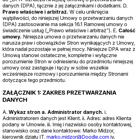
danych (DPA), łącznie z jej załącznikami i dodatkami. D.
Prawo właściwe i arbitraż.
W celu uniknięcia
wątpliwości, do niniejszej Umowy o przetwarzaniu danych
(DPA) zastosowanie ma sekcja 16.1 Ramowej umowy o
świadczenie usług („Prawo właściwe i arbitraż”). E.
Całość
umowy.
Niniejsza umowa o przetwarzaniu danych nie
narusza praw i obowiązków Stron wynikających z Umowy,
która nadal pozostaje w pełnej mocy. Niniejsze DPA wraz z
Umową stanowi ostateczne, kompletne i wyłączne
porozumienie Stron w odniesieniu do przedmiotu niniejszej
umowy oraz zastępuje i łączy w sobie wszelkie
wcześniejsze rozmowy i porozumienia między Stronami
dotyczące tego przedmiotu.
ZAŁĄCZNIK 1: ZAKRES PRZETWARZANIA
DANYCH
A.
Wykaz stron a. Administrator danych.
i.
Administratorem danych jest Klient. ii. Adres: adres Klienta
podany w Umowie. iii. Imię i nazwisko osoby kontaktowej,
stanowisko oraz dane kontaktowe: Marko Midzor,
kierownik działu IT,
marko.midzor@Doodle.com
iv.