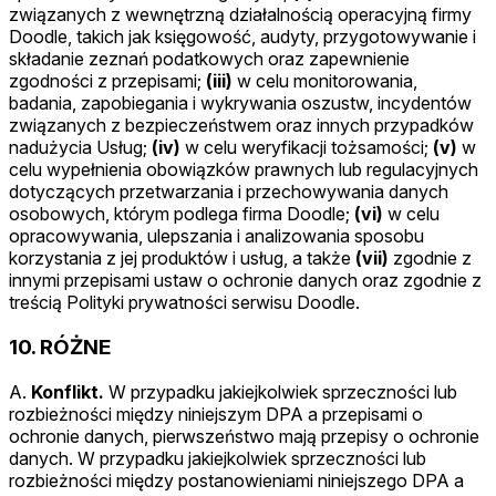
związanych z wewnętrzną działalnością operacyjną firmy
Doodle, takich jak księgowość, audyty, przygotowywanie i
składanie zeznań podatkowych oraz zapewnienie
zgodności z przepisami;
(iii)
w celu monitorowania,
badania, zapobiegania i wykrywania oszustw, incydentów
związanych z bezpieczeństwem oraz innych przypadków
nadużycia Usług;
(iv)
w celu weryfikacji tożsamości;
(v)
w
celu wypełnienia obowiązków prawnych lub regulacyjnych
dotyczących przetwarzania i przechowywania danych
osobowych, którym podlega firma Doodle;
(vi)
w celu
opracowywania, ulepszania i analizowania sposobu
korzystania z jej produktów i usług, a także
(vii)
zgodnie z
innymi przepisami ustaw o ochronie danych oraz zgodnie z
treścią Polityki prywatności serwisu Doodle.
10. RÓŻNE
A.
Konflikt.
W przypadku jakiejkolwiek sprzeczności lub
rozbieżności między niniejszym DPA a przepisami o
ochronie danych, pierwszeństwo mają przepisy o ochronie
danych. W przypadku jakiejkolwiek sprzeczności lub
rozbieżności między postanowieniami niniejszego DPA a