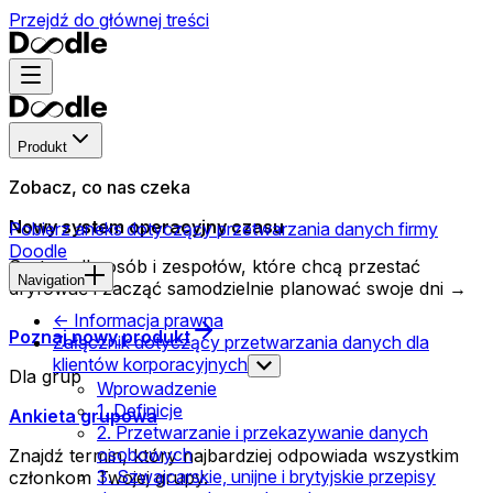
Przejdź do głównej treści
Produkt
Zobacz, co nas czeka
Nowy system operacyjny czasu
Pobierz aneks dotyczący przetwarzania danych firmy
Doodle
System dla osób i zespołów, które chcą przestać
Navigation
dryfować i zacząć samodzielnie planować swoje dni →
<- Informacja prawna
Poznaj nowy produkt
Załącznik dotyczący przetwarzania danych dla
klientów korporacyjnych
Dla grup
Wprowadzenie
1. Definicje
Ankieta grupowa
2. Przetwarzanie i przekazywanie danych
osobowych
Znajdź termin, który najbardziej odpowiada wszystkim
3. Szwajcarskie, unijne i brytyjskie przepisy
członkom Twojej grupy.