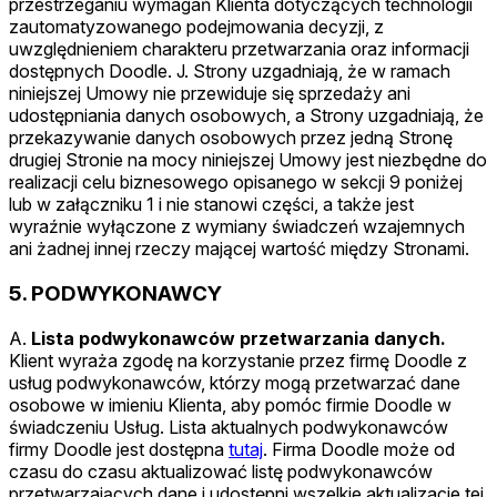
przestrzeganiu wymagań Klienta dotyczących technologii
zautomatyzowanego podejmowania decyzji, z
uwzględnieniem charakteru przetwarzania oraz informacji
dostępnych Doodle. J. Strony uzgadniają, że w ramach
niniejszej Umowy nie przewiduje się sprzedaży ani
udostępniania danych osobowych, a Strony uzgadniają, że
przekazywanie danych osobowych przez jedną Stronę
drugiej Stronie na mocy niniejszej Umowy jest niezbędne do
realizacji celu biznesowego opisanego w sekcji 9 poniżej
lub w załączniku 1 i nie stanowi części, a także jest
wyraźnie wyłączone z wymiany świadczeń wzajemnych
ani żadnej innej rzeczy mającej wartość między Stronami.
5. PODWYKONAWCY
A.
Lista podwykonawców przetwarzania danych.
Klient wyraża zgodę na korzystanie przez firmę Doodle z
usług podwykonawców, którzy mogą przetwarzać dane
osobowe w imieniu Klienta, aby pomóc firmie Doodle w
świadczeniu Usług. Lista aktualnych podwykonawców
firmy Doodle jest dostępna
tutaj
. Firma Doodle może od
czasu do czasu aktualizować listę podwykonawców
przetwarzających dane i udostępni wszelkie aktualizacje tej