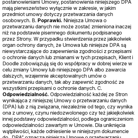
postanowieniami Umowy, postanowienia niniejszego DPA
mają pierwszeństwo wyłącznie w zakresie, w jakim
przedmiot umowy dotyczy przetwarzania danych
osobowych. B.
Poprawki.
Niniejsza Umowa o
przetwarzaniu danych nie może zostać zmieniona inaczej
niż na podstawie pisemnego dokumentu podpisanego
przez Strony. W przypadku stwierdzenia przez jakikolwiek
organ ochrony danych, że Umowa lub niniejsze DPA są
niewystarczające do zapewnienia zgodności z przepisami
o ochronie danych lub zmianami w tych przepisach, Klient i
Doodle zobowiązują się do współpracy w dobrej wierze w
celu zmiany Umowy lub niniejszego DPA albo zawarcia
dalszych, wzajemnie akceptowalnych umów o
przetwarzaniu danych, tak aby zapewnić zgodność ze
wszystkimi przepisami o ochronie danych. C.
Odpowiedzialność.
Odpowiedzialność każdej ze Stron
wynikająca z niniejszej Umowy o przetwarzaniu danych
(DPA) lub z nią związana, niezależnie od tego, czy wynika
ona z umowy, czynu niedozwolonego czy też jakiejkolwiek
innej podstawy odpowiedzialności, podlega ograniczeniom
odpowiedzialności zawartym w Umowie. Dla uniknięcia
wątpliwości, każde odniesienie w niniejszym dokumencie
do „DPA” oznacza niniejszą Umowę o przetwarzaniu