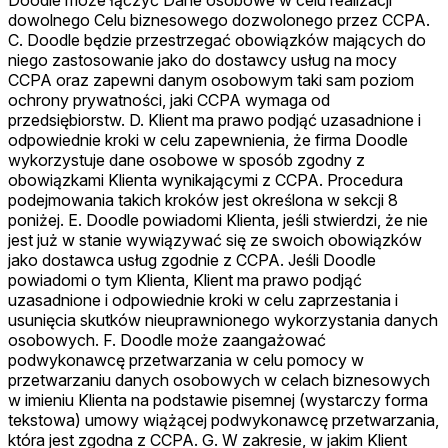
Doodle może łączyć Dane osobowe w celu realizacji
dowolnego Celu biznesowego dozwolonego przez CCPA.
C. Doodle będzie przestrzegać obowiązków mających do
niego zastosowanie jako do dostawcy usług na mocy
CCPA oraz zapewni danym osobowym taki sam poziom
ochrony prywatności, jaki CCPA wymaga od
przedsiębiorstw. D. Klient ma prawo podjąć uzasadnione i
odpowiednie kroki w celu zapewnienia, że firma Doodle
wykorzystuje dane osobowe w sposób zgodny z
obowiązkami Klienta wynikającymi z CCPA. Procedura
podejmowania takich kroków jest określona w sekcji 8
poniżej. E. Doodle powiadomi Klienta, jeśli stwierdzi, że nie
jest już w stanie wywiązywać się ze swoich obowiązków
jako dostawca usług zgodnie z CCPA. Jeśli Doodle
powiadomi o tym Klienta, Klient ma prawo podjąć
uzasadnione i odpowiednie kroki w celu zaprzestania i
usunięcia skutków nieuprawnionego wykorzystania danych
osobowych. F. Doodle może zaangażować
podwykonawcę przetwarzania w celu pomocy w
przetwarzaniu danych osobowych w celach biznesowych
w imieniu Klienta na podstawie pisemnej (wystarczy forma
tekstowa) umowy wiążącej podwykonawcę przetwarzania,
która jest zgodna z CCPA. G. W zakresie, w jakim Klient