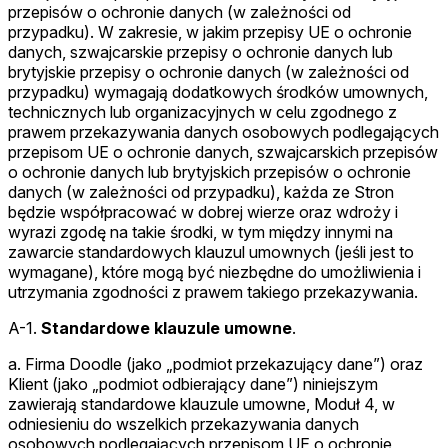
przepisów o ochronie danych (w zależności od
przypadku). W zakresie, w jakim przepisy UE o ochronie
danych, szwajcarskie przepisy o ochronie danych lub
brytyjskie przepisy o ochronie danych (w zależności od
przypadku) wymagają dodatkowych środków umownych,
technicznych lub organizacyjnych w celu zgodnego z
prawem przekazywania danych osobowych podlegających
przepisom UE o ochronie danych, szwajcarskich przepisów
o ochronie danych lub brytyjskich przepisów o ochronie
danych (w zależności od przypadku), każda ze Stron
będzie współpracować w dobrej wierze oraz wdroży i
wyrazi zgodę na takie środki, w tym między innymi na
zawarcie standardowych klauzul umownych (jeśli jest to
wymagane), które mogą być niezbędne do umożliwienia i
utrzymania zgodności z prawem takiego przekazywania.
A-1.
Standardowe klauzule umowne
.
a. Firma Doodle (jako „podmiot przekazujący dane”) oraz
Klient (jako „podmiot odbierający dane”) niniejszym
zawierają standardowe klauzule umowne, Moduł 4, w
odniesieniu do wszelkich przekazywania danych
osobowych podlegających przepisom UE o ochronie