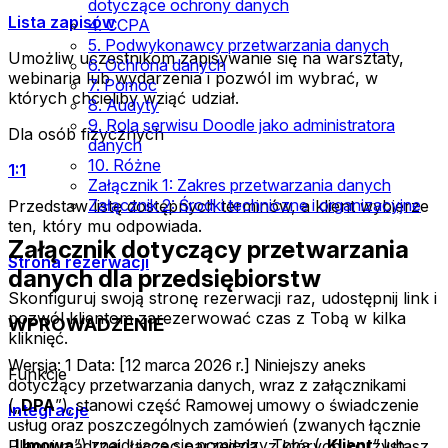
dotyczące ochrony danych
Lista zapisów
4. CCPA
5. Podwykonawcy przetwarzania danych
Umożliw uczestnikom zapisywanie się na warsztaty,
6. Ochrona danych
webinaria lub wydarzenia i pozwól im wybrać, w
7. Pomoc
których chcieliby wziąć udział.
8. Audyty
9. Rola serwisu Doodle jako administratora
Dla osób fizycznych
danych
10. Różne
1:1
Załącznik 1: Zakres przetwarzania danych
Załącznik 2: Środki techniczne i organizacyjne
Przedstaw listę dostępnych terminów, a klient wybierze
ten, który mu odpowiada.
Załącznik dotyczący przetwarzania
Strona rezerwacji
danych dla przedsiębiorstw
Skonfiguruj swoją stronę rezerwacji raz, udostępnij link i
pozwól klientom zarezerwować czas z Tobą w kilka
WPROWADZENIE
kliknięć.
Wersja: 1 Data: [12 marca 2026 r.] Niniejszy aneks
Funkcje
dotyczący przetwarzania danych, wraz z załącznikami
(„
DPA
”), stanowi część Ramowej umowy o świadczenie
Integracje
usług oraz poszczególnych zamówień (zwanych łącznie
„
Umowa
”) znajdujące się pomiędzy Tobą („
Klient
” lub
Planuj mądrzej, łącząc narzędzia, z których korzystasz