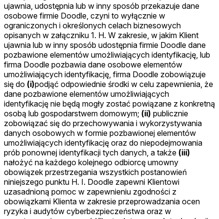
ujawnia, udostępnia lub w inny sposób przekazuje dane
osobowe firmie Doodle, czyni to wyłącznie w
ograniczonych i określonych celach biznesowych
opisanych w załączniku 1. H. W zakresie, w jakim Klient
ujawnia lub w inny sposób udostępnia firmie Doodle dane
pozbawione elementów umożliwiających identyfikację, lub
firma Doodle pozbawia dane osobowe elementów
umożliwiających identyfikację, firma Doodle zobowiązuje
się do
(i)
podjąć odpowiednie środki w celu zapewnienia, że
dane pozbawione elementów umożliwiających
identyfikację nie będą mogły zostać powiązane z konkretną
osobą lub gospodarstwem domowym;
(ii)
publicznie
zobowiązać się do przechowywania i wykorzystywania
danych osobowych w formie pozbawionej elementów
umożliwiających identyfikację oraz do niepodejmowania
prób ponownej identyfikacji tych danych, a także
(iii)
nałożyć na każdego kolejnego odbiorcę umowny
obowiązek przestrzegania wszystkich postanowień
niniejszego punktu H. I. Doodle zapewni Klientowi
uzasadnioną pomoc w zapewnieniu zgodności z
obowiązkami Klienta w zakresie przeprowadzania ocen
ryzyka i audytów cyberbezpieczeństwa oraz w