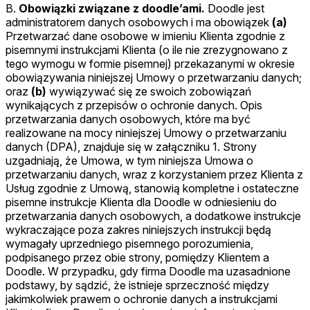
B.
Obowiązki związane z doodle’ami.
Doodle jest
administratorem danych osobowych i ma obowiązek
(a)
Przetwarzać dane osobowe w imieniu Klienta zgodnie z
pisemnymi instrukcjami Klienta (o ile nie zrezygnowano z
tego wymogu w formie pisemnej) przekazanymi w okresie
obowiązywania niniejszej Umowy o przetwarzaniu danych;
oraz
(b)
wywiązywać się ze swoich zobowiązań
wynikających z przepisów o ochronie danych. Opis
przetwarzania danych osobowych, które ma być
realizowane na mocy niniejszej Umowy o przetwarzaniu
danych (DPA), znajduje się w załączniku 1. Strony
uzgadniają, że Umowa, w tym niniejsza Umowa o
przetwarzaniu danych, wraz z korzystaniem przez Klienta z
Usług zgodnie z Umową, stanowią kompletne i ostateczne
pisemne instrukcje Klienta dla Doodle w odniesieniu do
przetwarzania danych osobowych, a dodatkowe instrukcje
wykraczające poza zakres niniejszych instrukcji będą
wymagały uprzedniego pisemnego porozumienia,
podpisanego przez obie strony, pomiędzy Klientem a
Doodle. W przypadku, gdy firma Doodle ma uzasadnione
podstawy, by sądzić, że istnieje sprzeczność między
jakimkolwiek prawem o ochronie danych a instrukcjami