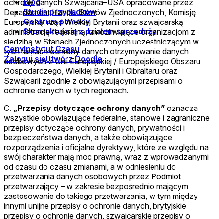
Blog
ochrony danych Szwajcaria–USA opracowane przez
Studia przypadków
Departament Handlu Stanów Zjednoczonych, Komisję
Centrum pomocy
Europejską, rząd Wielkiej Brytanii oraz szwajcarską
Skontaktuj się z działem sprzedaży
administrację federalną, umożliwiające organizacjom z
siedzibą w Stanach Zjednoczonych uczestniczącym w
Ceny
Instytut Czasu
tych ramach ochrony danych otrzymywanie danych
Zaloguj się
Utwórz Doodle
osobowych z Unii Europejskiej / Europejskiego Obszaru
Gospodarczego, Wielkiej Brytanii i Gibraltaru oraz
Szwajcarii zgodnie z obowiązującymi przepisami o
ochronie danych w tych regionach.
C.
„Przepisy dotyczące ochrony danych”
oznacza
wszystkie obowiązujące federalne, stanowe i zagraniczne
przepisy dotyczące ochrony danych, prywatności i
bezpieczeństwa danych, a także obowiązujące
rozporządzenia i oficjalne dyrektywy, które ze względu na
swój charakter mają moc prawną, wraz z wprowadzanymi
od czasu do czasu zmianami, a w odniesieniu do
przetwarzania danych osobowych przez Podmiot
przetwarzający – w zakresie bezpośrednio mającym
zastosowanie do takiego przetwarzania, w tym między
innymi unijne przepisy o ochronie danych, brytyjskie
przepisy o ochronie danych, szwajcarskie przepisy o