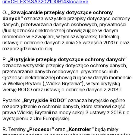
uri=CELEX%3A32021D0914&locale=e
.
O.
„Szwajcarskie przepisy dotyczące ochrony
danych”
oznacza wszystkie przepisy dotyczące ochrony
danych, przetwarzania danych osobowych, prywatności
i/lub łączności elektronicznej obowiązujące w danym
momencie w Szwajcarii, w tym szwajcarską federalną
ustawę o ochronie danych z dnia 25 września 2020 r. oraz
rozporządzenia do niej.
P.
„Brytyjskie przepisy dotyczące ochrony danych”
oznacza wszystkie przepisy dotyczące ochrony danych,
przetwarzania danych osobowych, prywatności i/lub
łączności elektronicznej obowiązujące w danym momencie
w Wielkiej Brytanii („Wielka Brytania”), w tym brytyjską
wersję RODO oraz ustawę o ochronie danych z 2018 r.
Pytanie:
„Brytyjskie RODO”
oznacza brytyjskie ogólne
rozporządzenie o ochronie danych, które stanowi część
prawa Wielkiej Brytanii na mocy sekcji 3 ustawy z 2018 r. o
wystąpieniu z Unii Europejskiej.
R. Terminy
„Procesor”
oraz
„Kontroler”
będą miały