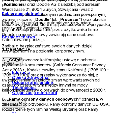
„
Kontroler
”) oraz Doodle AG z siedzibą pod adresem
na co dzień.
Werdstrasse 21, 8004 Zurych, Szwajcaria
(wraz z
Pobieranie płatności
wszelkimi spółkami zależnymi i podmiotami powiązanymi,
zwanymi łącznie „
Doodle
” lub „
Procesor
”) oraz określa
Płatności są pobierane automatycznie w miarę
dodatkowe warunki, które mają zastosowanie w przypadku,
rezerwacji Twojego czasu.
gdy informacje przekazane przez użytkownika firmie
Doodle na mocy Umowy zawierają dane osobowe
Bezpieczeństwo
(zdefiniowane poniżej).
Zadbaj o bezpieczeństwo swoich danych dzięki
1. DEFINICJE
rozwiązaniom na poziomie korporacyjnym.
A.
„CCPA”
oznacza kalifornijską ustawę o ochronie
Branże
prywatności konsumentów (California Consumer Privacy
Act z 2018 r., Kodeks cywilny stanu Kalifornii § [1798.100 –
Edukacja
1798.199.100]) oraz przepisy wykonawcze do niej, z
Opieka zdrowotna
uwzględnieniem wszelkich zmian wprowadzanych od
Usługi profesjonalne
czasu do czasu, w tym między innymi na mocy
Technologia
kalifornijskiej ustawy o prawach do prywatności z 2020 r.
Organizacja non-profit
B.
„Ramy ochrony danych osobowych”
oznacza, w
zależności od przypadku, Ramy ochrony danych UE–USA,
Materiały
rozszerzenie tych ram na Wielką Brytanię oraz Ramy