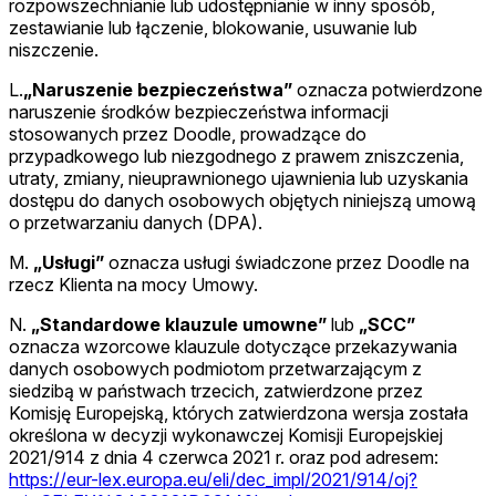
rozpowszechnianie lub udostępnianie w inny sposób,
zestawianie lub łączenie, blokowanie, usuwanie lub
niszczenie.
L.
„Naruszenie bezpieczeństwa”
oznacza potwierdzone
naruszenie środków bezpieczeństwa informacji
stosowanych przez Doodle, prowadzące do
przypadkowego lub niezgodnego z prawem zniszczenia,
utraty, zmiany, nieuprawnionego ujawnienia lub uzyskania
dostępu do danych osobowych objętych niniejszą umową
o przetwarzaniu danych (DPA).
M.
„Usługi”
oznacza usługi świadczone przez Doodle na
rzecz Klienta na mocy Umowy.
N.
„Standardowe klauzule umowne”
lub
„SCC”
oznacza wzorcowe klauzule dotyczące przekazywania
danych osobowych podmiotom przetwarzającym z
siedzibą w państwach trzecich, zatwierdzone przez
Komisję Europejską, których zatwierdzona wersja została
określona w decyzji wykonawczej Komisji Europejskiej
2021/914 z dnia 4 czerwca 2021 r. oraz pod adresem:
https://eur-lex.europa.eu/eli/dec_impl/2021/914/oj?