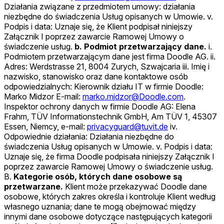
Działania związane z przedmiotem umowy: działania
niezbędne do świadczenia Usług opisanych w Umowie. v.
Podpis i data: Uznaje się, że Klient podpisał niniejszy
Załącznik I poprzez zawarcie Ramowej Umowy o
świadczenie usług.
b. Podmiot przetwarzający dane.
i.
Podmiotem przetwarzającym dane jest firma Doodle AG. ii.
Adres: Werdstrasse 21, 8004 Zurych, Szwajcaria iii. Imię i
nazwisko, stanowisko oraz dane kontaktowe osób
odpowiedzialnych: Kierownik działu IT w firmie Doodle:
Marko Midzor E-mail:
marko.midzor@Doodle.com
.
Inspektor ochrony danych w firmie Doodle AG: Elena
Frahm, TÜV Informationstechnik GmbH, Am TÜV 1, 45307
Essen, Niemcy, e-mail:
privacyguard@tuvit.de
iv.
Odpowiednie działania: Działania niezbędne do
świadczenia Usług opisanych w Umowie. v. Podpis i data:
Uznaje się, że firma Doodle podpisała niniejszy Załącznik I
poprzez zawarcie Ramowej Umowy o świadczenie usług.
B.
Kategorie osób, których dane osobowe są
przetwarzane.
Klient może przekazywać Doodle dane
osobowe, których zakres określa i kontroluje Klient według
własnego uznania; dane te mogą obejmować między
innymi dane osobowe dotyczące następujących kategorii