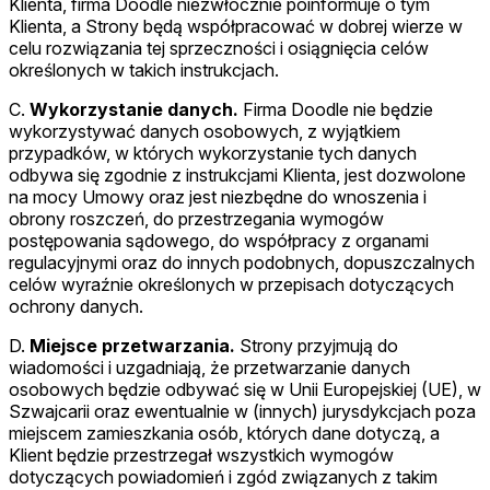
Klienta, firma Doodle niezwłocznie poinformuje o tym
Klienta, a Strony będą współpracować w dobrej wierze w
celu rozwiązania tej sprzeczności i osiągnięcia celów
określonych w takich instrukcjach.
C.
Wykorzystanie danych.
Firma Doodle nie będzie
wykorzystywać danych osobowych, z wyjątkiem
przypadków, w których wykorzystanie tych danych
odbywa się zgodnie z instrukcjami Klienta, jest dozwolone
na mocy Umowy oraz jest niezbędne do wnoszenia i
obrony roszczeń, do przestrzegania wymogów
postępowania sądowego, do współpracy z organami
regulacyjnymi oraz do innych podobnych, dopuszczalnych
celów wyraźnie określonych w przepisach dotyczących
ochrony danych.
D.
Miejsce przetwarzania.
Strony przyjmują do
wiadomości i uzgadniają, że przetwarzanie danych
osobowych będzie odbywać się w Unii Europejskiej (UE), w
Szwajcarii oraz ewentualnie w (innych) jurysdykcjach poza
miejscem zamieszkania osób, których dane dotyczą, a
Klient będzie przestrzegał wszystkich wymogów
dotyczących powiadomień i zgód związanych z takim