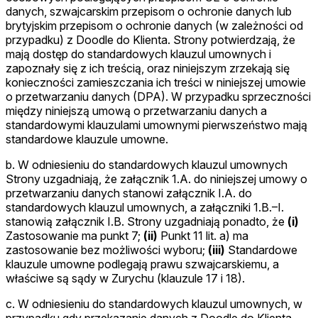
danych, szwajcarskim przepisom o ochronie danych lub
brytyjskim przepisom o ochronie danych (w zależności od
przypadku) z Doodle do Klienta. Strony potwierdzają, że
mają dostęp do standardowych klauzul umownych i
zapoznały się z ich treścią, oraz niniejszym zrzekają się
konieczności zamieszczania ich treści w niniejszej umowie
o przetwarzaniu danych (DPA). W przypadku sprzeczności
między niniejszą umową o przetwarzaniu danych a
standardowymi klauzulami umownymi pierwszeństwo mają
standardowe klauzule umowne.
b. W odniesieniu do standardowych klauzul umownych
Strony uzgadniają, że załącznik 1.A. do niniejszej umowy o
przetwarzaniu danych stanowi załącznik I.A. do
standardowych klauzul umownych, a załączniki 1.B.–I.
stanowią załącznik I.B. Strony uzgadniają ponadto, że
(i)
Zastosowanie ma punkt 7;
(ii)
Punkt 11 lit. a) ma
zastosowanie bez możliwości wyboru;
(iii)
Standardowe
klauzule umowne podlegają prawu szwajcarskiemu, a
właściwe są sądy w Zurychu (klauzule 17 i 18).
c. W odniesieniu do standardowych klauzul umownych, w
przypadku gdy przekazanie danych z Doodle do Klienta