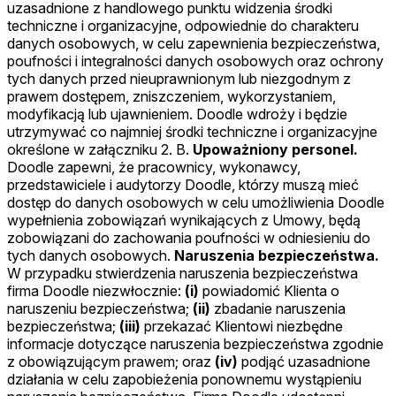
uzasadnione z handlowego punktu widzenia środki
techniczne i organizacyjne, odpowiednie do charakteru
danych osobowych, w celu zapewnienia bezpieczeństwa,
poufności i integralności danych osobowych oraz ochrony
tych danych przed nieuprawnionym lub niezgodnym z
prawem dostępem, zniszczeniem, wykorzystaniem,
modyfikacją lub ujawnieniem. Doodle wdroży i będzie
utrzymywać co najmniej środki techniczne i organizacyjne
określone w załączniku 2. B.
Upoważniony personel.
Doodle zapewni, że pracownicy, wykonawcy,
przedstawiciele i audytorzy Doodle, którzy muszą mieć
dostęp do danych osobowych w celu umożliwienia Doodle
wypełnienia zobowiązań wynikających z Umowy, będą
zobowiązani do zachowania poufności w odniesieniu do
tych danych osobowych.
Naruszenia bezpieczeństwa.
W przypadku stwierdzenia naruszenia bezpieczeństwa
firma Doodle niezwłocznie:
(i)
powiadomić Klienta o
naruszeniu bezpieczeństwa;
(ii)
zbadanie naruszenia
bezpieczeństwa;
(iii)
przekazać Klientowi niezbędne
informacje dotyczące naruszenia bezpieczeństwa zgodnie
z obowiązującym prawem; oraz
(iv)
podjąć uzasadnione
działania w celu zapobieżenia ponownemu wystąpieniu