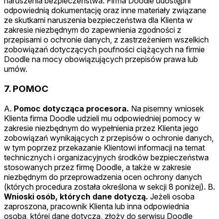
naruszenia bezpieczeństwa. Firma Doodle udostępni
odpowiednią dokumentację oraz inne materiały związane
ze skutkami naruszenia bezpieczeństwa dla Klienta w
zakresie niezbędnym do zapewnienia zgodności z
przepisami o ochronie danych, z zastrzeżeniem wszelkich
zobowiązań dotyczących poufności ciążących na firmie
Doodle na mocy obowiązujących przepisów prawa lub
umów.
7. POMOC
A.
Pomoc dotycząca procesora.
Na pisemny wniosek
Klienta firma Doodle udzieli mu odpowiedniej pomocy w
zakresie niezbędnym do wypełnienia przez Klienta jego
zobowiązań wynikających z przepisów o ochronie danych,
w tym poprzez przekazanie Klientowi informacji na temat
technicznych i organizacyjnych środków bezpieczeństwa
stosowanych przez firmę Doodle, a także w zakresie
niezbędnym do przeprowadzenia ocen ochrony danych
(których procedura została określona w sekcji 8 poniżej). B.
Wnioski osób, których dane dotyczą.
Jeżeli osoba
zaproszona, pracownik Klienta lub inna odpowiednia
osoba, której dane dotyczą, złoży do serwisu Doodle