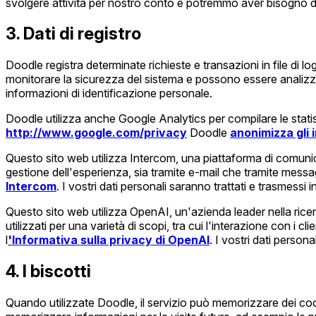
svolgere attività per nostro conto e potremmo aver bisogno di c
3. Dati di registro
Doodle registra determinate richieste e transazioni in file di log.
monitorare la sicurezza del sistema e possono essere analizza
informazioni di identificazione personale.
Doodle utilizza anche Google Analytics per compilare le statisti
http://www.google.com/privacy
Doodle
anonimizza gli i
Questo sito web utilizza Intercom, una piattaforma di comunicaz
gestione dell'esperienza, sia tramite e-mail che tramite messag
Intercom
. I vostri dati personali saranno trattati e trasmes
Questo sito web utilizza OpenAI, un'azienda leader nella ricerc
utilizzati per una varietà di scopi, tra cui l'interazione con i c
l
'Informativa sulla privacy di OpenAI
. I vostri dati perso
4. I biscotti
Quando utilizzate Doodle, il servizio può memorizzare dei coo