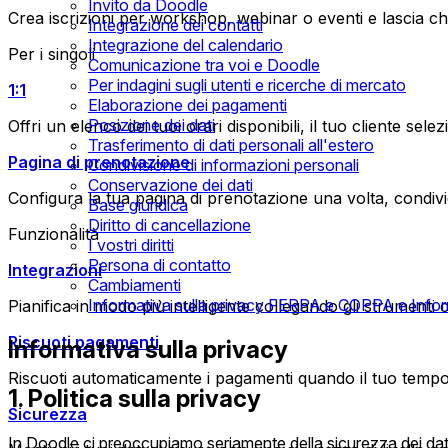
Invito da Doodle
Crea iscrizioni per workshop, webinar o eventi e lascia c
Integrazione dei contatti
Integrazione del calendario
Per i singoli
Comunicazione tra voi e Doodle
Per indagini sugli utenti e ricerche di mercato
1:1
Elaborazione dei pagamenti
Posizione dei dati
Offri un elenco dei tuoi orari disponibili, il tuo cliente sel
Trasferimento di dati personali all'estero
Pagina di prenotazione
Condivisione di informazioni personali
Conservazione dei dati
Configura la tua pagina di prenotazione una volta, condividi 
Base giuridica
Diritto di cancellazione
Funzionalità
I vostri diritti
Persona di contatto
Integrazioni
Cambiamenti
Informativa sulla privacy FERPA e COPPA e Inform
Pianifica in modo più intelligente collegando gli strumenti 
Riscuoti pagamenti
Informativa sulla privacy
Riscuoti automaticamente i pagamenti quando il tuo tempo
1. Politica sulla privacy
Sicurezza
In Doodle ci preoccupiamo seriamente della sicurezza dei dati su