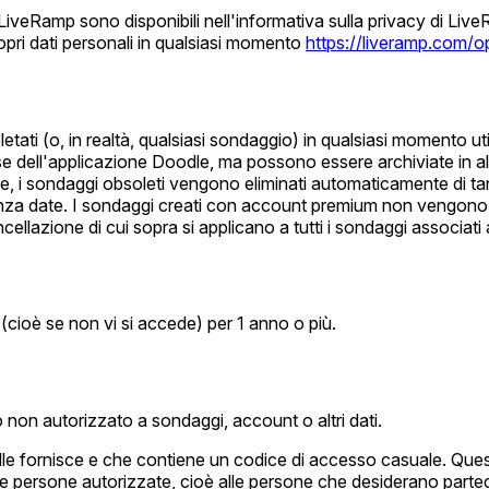
di LiveRamp sono disponibili nell'informativa sulla privacy di Li
propri dati personali in qualsiasi momento
https://liveramp.com/o
ati (o, in realtà, qualsiasi sondaggio) in qualsiasi momento util
ell'applicazione Doodle, ma possono essere archiviate in altra fo
ltre, i sondaggi obsoleti vengono eliminati automaticamente di tan
enza date. I sondaggi creati con account premium non vengon
cellazione di cui sopra si applicano a tutti i sondaggi associat
(cioè se non vi si accede) per 1 anno o più.
non autorizzato a sondaggi, account o altri dati.
odle fornisce e che contiene un codice di accesso casuale. Que
lle persone autorizzate, cioè alle persone che desiderano parte