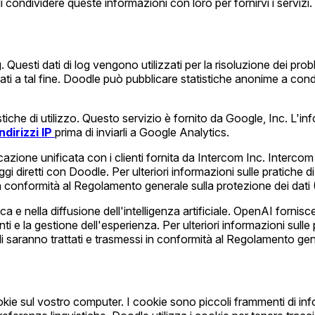
ondividere queste informazioni con loro per fornirvi i servizi. 
 Questi dati di log vengono utilizzati per la risoluzione dei problem
ti a tal fine. Doodle può pubblicare statistiche anonime a cond
che di utilizzo. Questo servizio è fornito da Google, Inc. L'info
ndirizzi IP
prima di inviarli a Google Analytics.
ione unificata con i clienti fornita da Intercom Inc. Intercom è 
gi diretti con Doodle. Per ulteriori informazioni sulle pratiche d
si in conformità al Regolamento generale sulla protezione dei dat
a e nella diffusione dell'intelligenza artificiale. OpenAI fornis
lienti e la gestione dell'esperienza. Per ulteriori informazioni sul
nali saranno trattati e trasmessi in conformità al Regolamento ge
kie sul vostro computer. I cookie sono piccoli frammenti di info