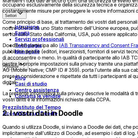
Mantieni i tuoi dati al sicuro con una sicurezza di livello en
occupano esclusivamente della sicurezza tecnica e organizzati
costantemente misure per proteggere le vostre informazioni d
Settori
Come principio di base, al trattamento dei vostri dati persona
Istruzione
nostre offerte da uno Stato membro dell'Unione europea, può
Sanità
servizi dallo Stato della California, USA, può essere applica
Servizi professionali
Tecnologia
Doodle AG partecipa allo
IAB Transparency and Consent Fr
Non profit
pubblicità digitale (editori, inserzionisti, fornitori di servizi te
di acconsentire o meno. In qualità di partecipante allo IAB TCF 2
gestire le proprie impostazioni sulla privacy tramite una pi
Risorse
AG (Mobile Native; CMP ID # 359).
porta l'utente alla sua c
prese in considerazione e rispettate da tutti i partecipanti al 
Blog
digitali.
Casi di studio
Centro assistenza
La presente Informativa sulla privacy descrive le modalità di t
Contatta le vendite
vostri diritti e le informazioni richieste dalla CCPA.
Prezzi
Istituto del Tempo
2. I vostri dati in Doodle
Accedi
Crea un Doodle
Quando si utilizza Doodle, si inviano a Doodle dei dati, che po
implicitamente dall'utilizzo di Doodle, ad esempio i dati di log. 