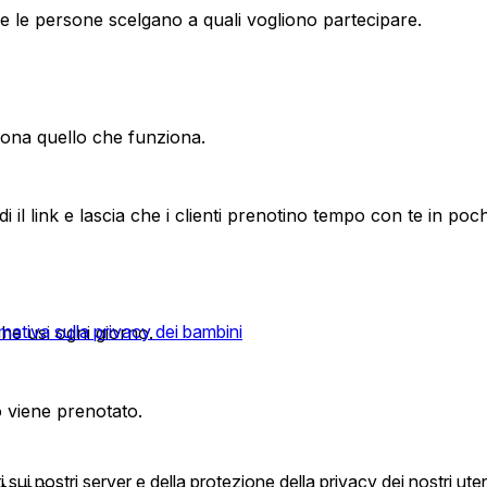
he le persone scelgano a quali vogliono partecipare.
eziona quello che funziona.
il link e lascia che i clienti prenotino tempo con te in pochi
ativa sulla privacy dei bambini
che usi ogni giorno.
 viene prenotato.
i nostri server e della protezione della privacy dei nostri utent