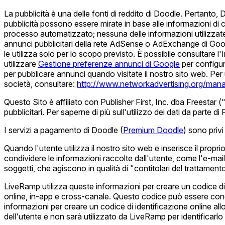
La pubblicità è una delle fonti di reddito di Doodle. Pertanto,
pubblicità possono essere mirate in base alle informazioni di 
processo automatizzato; nessuna delle informazioni utilizzate p
annunci pubblicitari della rete AdSense o AdExchange di Goo
le utilizza solo per lo scopo previsto. È possibile consultare l
utilizzare
Gestione preferenze annunci di Google
per configura
per pubblicare annunci quando visitate il nostro sito web. Per 
società, consultare:
http://www.networkadvertising.org/mana
Questo Sito è affiliato con Publisher First, Inc. dba Freestar ("F
pubblicitari. Per saperne di più sull'utilizzo dei dati da parte di 
I servizi a pagamento di Doodle (
Premium Doodle
) sono privi 
Quando l'utente utilizza il nostro sito web e inserisce il prop
condividere le informazioni raccolte dall'utente, come l'e-mai
soggetti, che agiscono in qualità di "contitolari del trattamen
LiveRamp utilizza queste informazioni per creare un codice di 
online, in-app e cross-canale. Questo codice può essere condiv
informazioni per creare un codice di identificazione online all
dell'utente e non sarà utilizzato da LiveRamp per identificar