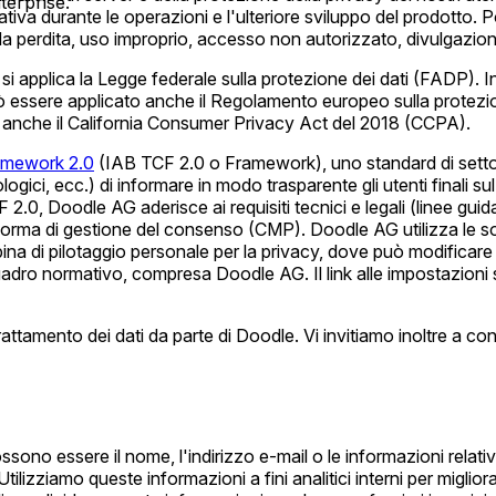
terprise.
va durante le operazioni e l'ulteriore sviluppo del prodotto. 
a perdita, uso improprio, accesso non autorizzato, divulgazion
li si applica la Legge federale sulla protezione dei dati (FADP)
 essere applicato anche il Regolamento europeo sulla protezio
to anche il California Consumer Privacy Act del 2018 (CCPA).
amework 2.0
(IAB TCF 2.0 o Framework), uno standard di settore
cnologici, ecc.) di informare in modo trasparente gli utenti finali su
.0, Doodle AG aderisce ai requisiti tecnici e legali (linee guida)
attaforma di gestione del consenso (CMP). Doodle AG utilizza 
abina di pilotaggio personale per la privacy, dove può modifica
quadro normativo, compresa Doodle AG. Il link alle impostazioni s
rattamento dei dati da parte di Doodle. Vi invitiamo inoltre a co
ssono essere il nome, l'indirizzo e-mail o le informazioni relat
Utilizziamo queste informazioni a fini analitici interni per miglior