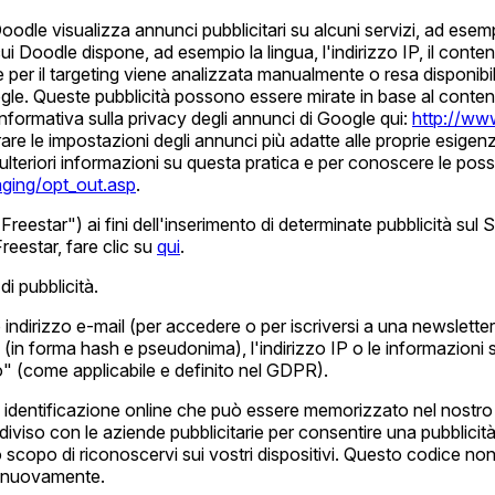
 Doodle visualizza annunci pubblicitari su alcuni servizi, ad es
cui Doodle dispone, ad esempio la lingua, l'indirizzo IP, il con
er il targeting viene analizzata manualmente o resa disponibile a
gle. Queste pubblicità possono essere mirate in base al conte
'Informativa sulla privacy degli annunci di Google qui:
http://ww
re le impostazioni degli annunci più adatte alle proprie esigenze
ulteriori informazioni su questa pratica e per conoscere le possi
ging/opt_out.asp
.
reestar") ai fini dell'inserimento di determinate pubblicità sul Si
Freestar, fare clic su
qui
.
di pubblicità.
rio indirizzo e-mail (per accedere o per iscriversi a una newslet
l (in forma hash e pseudonima), l'indirizzo IP o le informazioni
to" (come applicabile e definito nel GDPR).
identificazione online che può essere memorizzato nel nostro coo
iso con le aziende pubblicitarie per consentire una pubblicità 
o scopo di riconoscervi sui vostri dispositivi. Questo codice no
lo nuovamente.