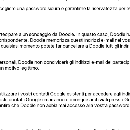
egliere una password sicura e garantirne la riservatezza per ev
 partecipare a un sondaggio da Doodle. In questo caso, Doodle ha
 corrispondente. Doodle memorizza questi indirizzi e-mail nel v
. In qualsiasi momento potete far cancellare a Doodle tutti gli in
rsonali, Doodle non condividerà gli indirizzi e-mail dei partec
 un motivo legittimo.
ilizzare i vostri contatti Google esistenti per accedere agli ind
stri contatti Google rimarranno comunque archiviati presso Goog
antire che Doodle non abbia mai accesso alla vostra password