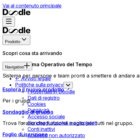
Vai al contenuto principale
Prodotto
Scopri cosa sta arrivando
Nuovo Sistema Operativo del Tempo
Navigation
Sistema per persone e team pronti a smettere di andare all
<- Avviso legale
Politiche sulla privacy
Esplora il nuovo prodotto
I vostri dati in Doodle
Dati di registro
Per i gruppi
Cookies
Pubblicità
Sondaggio di gruppo
Accesso sociale
Sondaggi obsoleti e completati
Trova l’orario che funziona meglio per tutti nel gruppo.
Conti inattivi
Foglio di iscrizione
Accesso non autorizzato