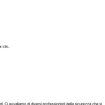
 clic.
i. Ci avvaliamo di diversi professionisti della sicurezza che si