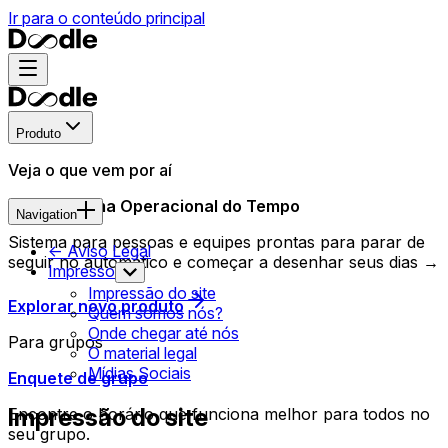
Ir para o conteúdo principal
Produto
Veja o que vem por aí
Novo Sistema Operacional do Tempo
Navigation
Sistema para pessoas e equipes prontas para parar de
<- Aviso Legal
seguir no automático e começar a desenhar seus dias →
Impresso
Impressão do site
Explorar novo produto
Quem somos nós?
Onde chegar até nós
Para grupos
O material legal
Mídias Sociais
Enquete de grupo
Impressão do site
Encontre o horário que funciona melhor para todos no
seu grupo.