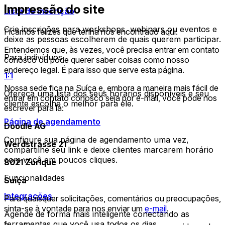
Impressão do site
Lista de inscrição
Crie inscrições para workshops, webinars ou eventos e
Ficamos felizes que tenha nos encontrado aqui.
deixe as pessoas escolherem de quais querem participar.
Entendemos que, às vezes, você precisa entrar em contato
Para indivíduos
conosco ou pode querer saber coisas como nosso
endereço legal. É para isso que serve esta página.
1:1
Nossa sede fica na Suíça e, embora a maneira mais fácil de
Ofereça uma lista dos seus horários disponíveis e seu
entrar em contato conosco seja por e-mail, você pode nos
cliente escolhe o melhor para ele.
escrever para lá:
Página de agendamento
Doodle AG
Configure sua página de agendamento uma vez,
Werdstrasse 21
compartilhe seu link e deixe clientes marcarem horário
com você em poucos cliques.
8021 Zurique
Funcionalidades
Suíça
Integrações
Para quaisquer solicitações, comentários ou preocupações,
sinta-se à vontade para nos enviar um
e-mail
.
Agende de forma mais inteligente conectando as
ferramentas que você usa todos os dias.