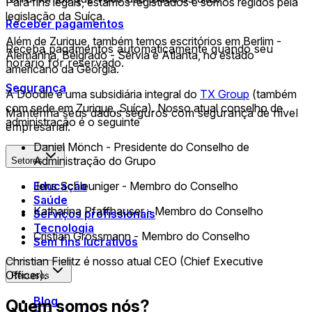
Para fins legais, estamos registrados e somos regidos pela
legislação da Suíça.
Receber pagamentos
Além de Zurique, também temos escritórios em Berlim -
Receba pagamentos automaticamente quando seu
Alemanha, Belgrado - Sérvia e Atlanta, no estado
horário for reservado.
americano da Geórgia.
Segurança
A Doodle é uma subsidiária integral do
TX Group
(também
com sede em Zurique, Suíça). Nosso atual conselho de
Mantenha seus dados seguros com segurança de nível
administração é o seguinte
empresarial.
Daniel Mönch - Presidente do Conselho de
Administração do Grupo
Setores
Educação
Jens Schleuniger - Membro do Conselho
Saúde
Katharina Pfaffhauser - Membro do Conselho
Serviços profissionais
Tecnologia
Cristian Grossmann - Membro do Conselho
Sem fins lucrativos
Christian Fielitz é nosso atual CEO (Chief Executive
Officer).
Recursos
Blog
Quem somos nós?