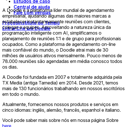
Estudos de caso
Central de ajuda
A Doodle é a plataforma líder mundial de agendamento
Fale com vendas
empresarial, ajudando algumas das maiores marcas a
estabelecer instantaneamente reuniões com clientes,
Preços
Instituto do Tempo
colegas e equipes. Aproveitando a natureza única da
Entrar
Crie um Doodle
programação inteligente com AI, simplificamos o
planejamento de reuniões 1:1 e de grupo para profissionais
ocupados. Como a plataforma de agendamento on-line
mais confiável do mundo, o Doodle atrai mais de 30
milhões de usuários ativos mensalmente. Pouco menos de
78.000 reuniões são agendadas em média conosco todos
os dias.
A Doodle foi fundada em 2007 e totalmente adquirida pela
TX Media (antiga Tamedia) em 2014. Desde 2021, temos
mais de 130 funcionários trabalhando em nossos escritórios
em todo o mundo.
Atualmente, fornecemos nossos produtos e serviços em
cinco idiomas: inglês, alemão, francês, espanhol e italiano.
Você pode saber mais sobre nós em nossa página Sobre
here
.