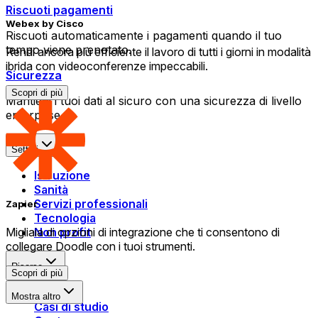
Riscuoti pagamenti
Webex by Cisco
Riscuoti automaticamente i pagamenti quando il tuo
tempo viene prenotato.
Rendi ancora più efficiente il lavoro di tutti i giorni in modalità
ibrida con videoconferenze impeccabili.
Sicurezza
Scopri di più
Mantieni i tuoi dati al sicuro con una sicurezza di livello
enterprise.
Settori
Istruzione
Sanità
Servizi professionali
Zapier
Tecnologia
Non profit
Migliaia di opzioni di integrazione che ti consentono di
collegare Doodle con i tuoi strumenti.
Risorse
Scopri di più
Blog
Mostra altro
Casi di studio