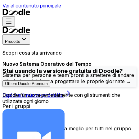
Vai al contenuto principale
Prodotto
Scopri cosa sta arrivando
Nuovo Sistema Operativo del Tempo
Stai usando la versione gratuita di Doodle?
Sistema per persone e team pronti a smettere di andare
alla deriva e iniziare a progettare le proprie giornate →
Ottieni Doodle Premium
Esplora il nuovo prodotto
Doodle funziona perfettamente con gli strumenti che
utilizzate ogni giorno
Per i gruppi
Sondaggio di gruppo
Trova l’orario che funziona meglio per tutti nel gruppo.