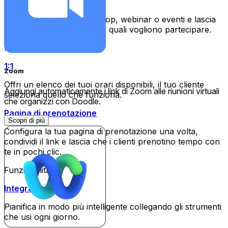
Foglio di iscrizione
Crea iscrizioni per workshop, webinar o eventi e lascia
che le persone scelgano a quali vogliono partecipare.
Per i singoli
1:1
Zoom
Offri un elenco dei tuoi orari disponibili, il tuo cliente
Aggiungi automaticamente i link di Zoom alle riunioni virtuali
seleziona quello che funziona.
che organizzi con Doodle.
Pagina di prenotazione
Scopri di più
Configura la tua pagina di prenotazione una volta,
condividi il link e lascia che i clienti prenotino tempo con
te in pochi clic.
Funzionalità
Integrazioni
Pianifica in modo più intelligente collegando gli strumenti
che usi ogni giorno.