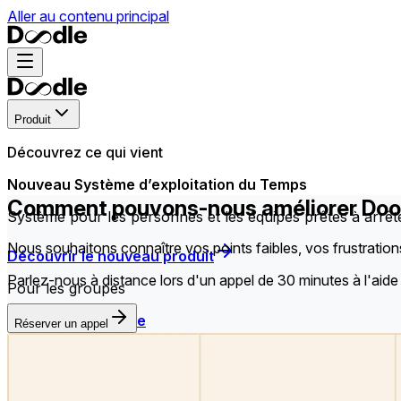
Aller au contenu principal
Produit
Découvrez ce qui vient
Nouveau Système d’exploitation du Temps
Comment pouvons-nous améliorer Dood
Système pour les personnes et les équipes prêtes à arrêt
Nous souhaitons connaître vos points faibles, vos frustratio
Découvrir le nouveau produit
Parlez-nous à distance lors d'un appel de 30 minutes à l'aid
Pour les groupes
Sondage de groupe
Réserver un appel
Trouvez l’heure qui convient le mieux à tout le groupe.
Feuille d’inscription