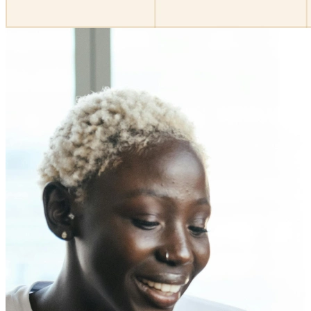
Créez des inscriptions pour des ateliers, des webinaires o
Pour les particuliers
1:1
Proposez une liste de vos disponibilités, votre client choisit
Page de réservation
Configurez votre page de réservation une fois, partagez vo
Fonctionnalités
Intégrations
Planifiez plus intelligemment en connectant les outils que 
Percevoir des paiements
Collectez automatiquement les paiements au moment où v
Sécurité