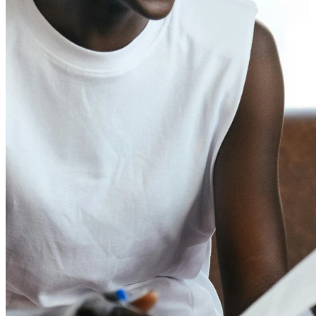
Protégez vos données avec une sécurité de niveau entrep
Secteurs
Éducation
Santé
Services professionnels
Technologie
À but non lucratif
Ressources
Blog
Études de cas
Centre d’aide
Contacter l’équipe commerciale
Tarifs
Institut du Temps
Connexion
Créer un Doodle