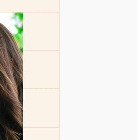
ls souhaitent participer.
ques clics.