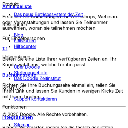
Produkt
Anmeldeliste
Das neue Betriebssystem der Zeit
Erstellen Sie Anmeldungen für Workshops, Webinare
oder Veranstaltungen und lassen Sie Teilnehmer
Ressourcen
auswählen, woran sie teilnehmen möchten.
Blog
Für Einzelpersonen
Fallstudien
Hilfecenter
1:1
Unternehmen
Bieten Sie eine Liste Ihrer verfügbaren Zeiten an, Ihr
Kunde wählt aus, welche für ihn passt.
Über Doodle
Stellenangebote
Buchungsseite
Das Doodle Zeitinstitut
Richten Sie Ihre Buchungsseite einmal ein, teilen Sie
KONTAKT
Ihren Link und lassen Sie Kunden in wenigen Klicks Zeit
mit Ihnen buchen.
Support kontaktieren
Funktionen
©
2026
Doodle.
Alle Rechte vorbehalten.
Integrationen
Sitemap
Planen Sie smarter, indem Sie die täglich genutzten