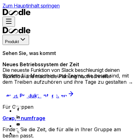
Zum Hauptinhalt springen
Produkt
Sehen Sie, was kommt
Neues Betriebssystem der Zeit
Die neueste Funktion von Slack beschleunigt deinen
System für Menschen und Teams, die bereit sind, mit
Workflow und macht die Planung noch schneller
dem Treiben aufzuhören und ihre Tage zu gestalten →
Neues Produkt entdecken
Für Gruppen
Gruppenumfrage
Finden Sie die Zeit, die für alle in Ihrer Gruppe am
besten passt.