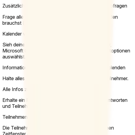
Zusätzliche Informationen von Teilnehmenden abfragen
Frage alle Infos ab, die du von deinen Teilnehmenden
brauchst (z. B. E-Mail, Telefonnummer).
Kalender verbinden
Sieh deine Verfügbarkeit direkt in Google Calendar,
Microsoft Office 365 und iCal, während du die Zeitoptionen
auswählst.
Informationen der Teilnehmenden für andere ausblenden
Halte alles privat und schütze die Daten deiner Teilnehmer.
Alle Infos zum Termin exportieren
Erhalte ein PDF oder eine Excel-Datei mit allen Antworten
und Teilnehmerinformationen.
Teilnehmende auf eine Zeitoption begrenzen
Die Teilnehmenden können nur eines der möglichen
Zeitfenster als Präferenz auswählen.