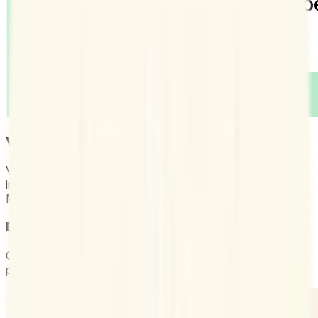
Videokonferenzen hinzufügen
Verbinde Doodle mit Zoom, Google Meet oder Webex und
integriere automatisch einen Videolink in jedes gebuchte
Meeting.
Die Marke promoten
Gib deinen Terminen mit einem Firmenbranding einen
professionellen Touch.