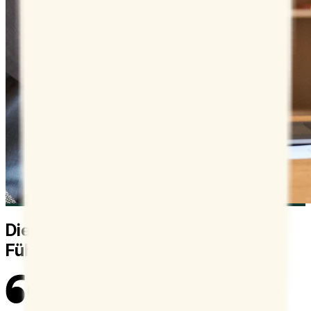
Die vollen Terminkalender von
Führungskräften managen