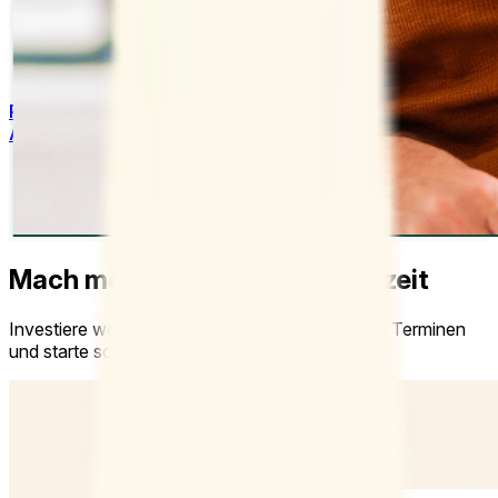
Blog
Fallstudien
Hilfecenter
Vertrieb kontaktieren
Preise
Zeitinstitut
Anmelden
Doodle erstellen
Mach mehr aus deiner Arbeitszeit
Investiere weniger Zeit in die Koordinierung von Terminen
und starte sofort mit der Zusammenarbeit.