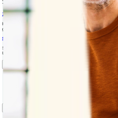
Tools verbinden.
Zahlungen einziehen
Kassieren Sie automatisch Zahlungen, wenn Ihre Zeit
gebucht wird.
Sicherheit
Schützen Sie Ihre Daten mit Sicherheit auf
Unternehmensniveau.
Branchen
Bildung
Gesundheitswesen
Professionelle Dienstleistungen
Technologie
Non-Profit
Ressourcen