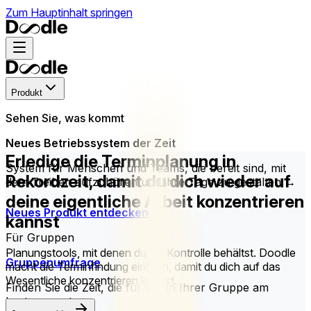
Zum Hauptinhalt springen
Produkt
Sehen Sie, was kommt
Neues Betriebssystem der Zeit
Erledige die Terminplanung in
System für Menschen und Teams, die bereit sind, mit
Rekordzeit, damit du dich wieder auf
dem Treiben aufzuhören und ihre Tage zu gestalten →
deine eigentliche Arbeit konzentrieren
Neues Produkt entdecken
kannst
Für Gruppen
Planungstools, mit denen du die Kontrolle behältst. Doodle
Gruppenumfrage
macht die Terminfindung einfach, damit du dich auf das
Wesentliche konzentrieren kannst.
Finden Sie die Zeit, die für alle in Ihrer Gruppe am
besten passt.