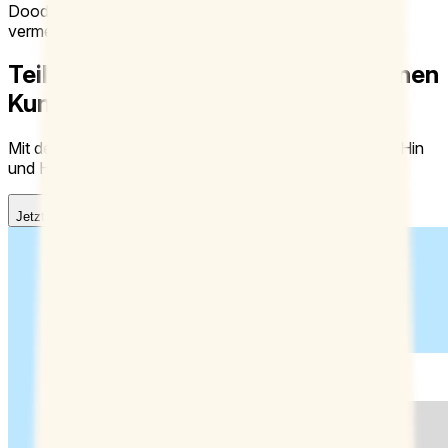
Doodle lässt sich mit deinem Kalender verbinden, das
vermeidet doppelte oder zu viele Terminbuchungen.
Teile deine Verfügbarkeit mit externen
Kunden
Mit der Buchungsseite können andere ohne unnötiges Hin
und Her direkt Termine bei dir buchen.
Jetzt anmelden