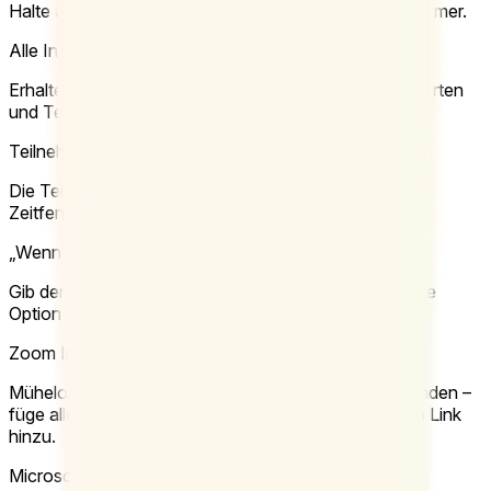
Halte alles privat und schütze die Daten deiner Teilnehmer.
Alle Infos zum Termin exportieren
Erhalte ein PDF oder eine Excel-Datei mit allen Antworten
und Teilnehmerinformationen.
Teilnehmende auf eine Zeitoption begrenzen
Die Teilnehmenden können nur eines der möglichen
Zeitfenster als Präferenz auswählen.
„Wenn es sein muss“-Antworten
Gib den Teilnehmenden bei Umfragen eine zusätzliche
Option für weniger bevorzugte Termine.
Zoom Integration
Mühelos Terminplanung mit Videokonferenzen verbinden –
füge allen Doodle Meetings automatisch einen Zoom Link
hinzu.
Microsoft Teams Integration