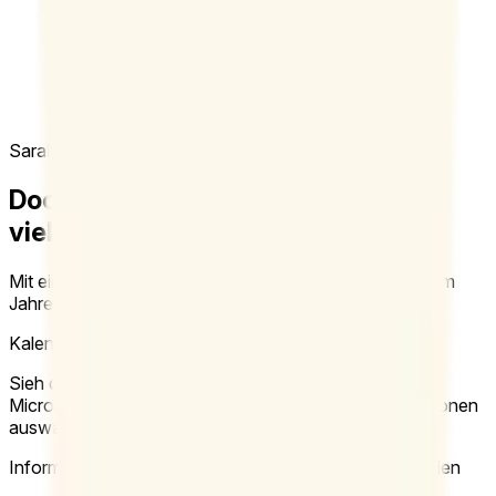
Ich plane alle möglichen Termine – von
Vizepräsidenten der Universität über deren
Stellvertreter bis hin zu Direktoren, COOs, CFOs,
CTOs und Führungskräften aus den
verschiedensten Fachbereichen.
Sarah A.
Vorstandsassistentin, University of Virginia
Doodle Professional für
vielbeschäftigte Profis
Mit einem monatlichen Abo flexibel bleiben oder mit dem
Jahresabo Geld sparen.
Kalender verbinden
Sieh deine Verfügbarkeit direkt in Google Calendar,
Microsoft Office 365 und iCal, während du die Zeitoptionen
auswählst.
Informationen der Teilnehmenden für andere ausblenden