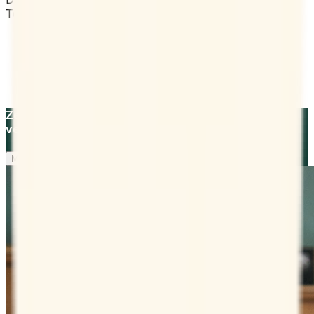
Terminbuchungsabläufen mit Kunden oder Externen.
Kundenkontakt
Vertrieb
Ausbildung
Recruiting
Zeige deinen Kunden mit wenigen Klicks deine
verfügbaren Termine.
Mehr erfahren