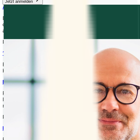
Jetzt anmelden
Anmeldeliste
Erstellen Sie Anmeldungen für Workshops, Webinare
oder Veranstaltungen und lassen Sie Teilnehmer
auswählen, woran sie teilnehmen möchten.
Für Einzelpersonen
1:1
Bieten Sie eine Liste Ihrer verfügbaren Zeiten an, Ihr
Kunde wählt aus, welche für ihn passt.
Buchungsseite
Richten Sie Ihre Buchungsseite einmal ein, teilen Sie
Ihren Link und lassen Sie Kunden in wenigen Klicks Zeit
mit Ihnen buchen.
Funktionen
Integrationen
Planen Sie smarter, indem Sie die täglich genutzten