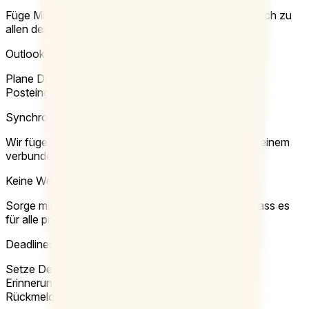
Füge Microsoft Teams Videokonferenzen automatisch zu
allen deinen Veranstaltungen hinzu.
Outlook Add-in
Plane Doodle-Meetings direkt aus deinem Outlook-
Posteingang.
Synchronisiere Termine mit deinem Kalender
Wir fügen alle gebuchten Termine automatisch zu deinem
verbundenen Kalender hinzu.
Keine Werbung
Sorge mit einer werbefreien Terminplanung dafür, dass es
für alle professionell bleibt.
Deadlines und Erinnerungen
Setze Deadlines und nutze die automatische
Erinnerungsfunktion, für mehr und schnellere
Rückmeldungen.