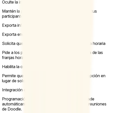
Oculte la información de los participantes
Mantén la privacidad y protege la información de tus
participantes.
Exporta información de la reunión
Exporta encuestas de Doodle en PDF o Excel.
Solicita que los participantes elijan solo una franja horaria
Pide a los participantes que seleccionen solo una de las
franjas horarias propuestas.
Habilita la opción “si es necesario”
Permite que tus participantes elijan una tercera opción en
lugar de solo “sí” y “no”.
Integración con Zoom
Programación sencilla + videoconferencias: añade
automáticamente enlaces de Zoom a todas tus reuniones
de Doodle.