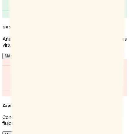
Google Meet
Añade automáticamente enlaces de vídeo a las reuniones
virtuales que programes con Doodle.
Más información
Zapier
Conéctate con miles de aplicaciones y crea tus propios
flujos de trabajo personalizados.