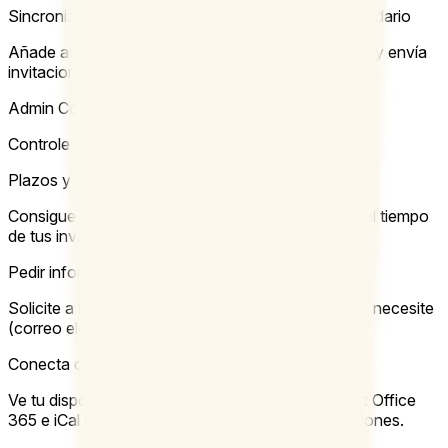
Sincroniza directamente las reuniones con tu calendario
Añade automáticamente reuniones a tu calendario y envía
invitaciones para el calendario a los participantes.
Admin Console
Controle quién reserva qué y gestione su equipo.
Plazos y recordatorios
Consigue el mayor número de respuestas o limita el tiempo
de tus invitaciones.
Pedir información adicional a los participantes
Solicite a los participantes toda la información que necesite
(correo electrónico, número de teléfono, etc.).
Conecta calendarios
Ve tu disponibilidad en Google Calendar, Microsoft Office
365 e iCal mientras propones horas para tus reuniones.