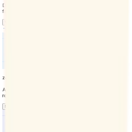
Doodle se integra directamente en tus aplicaciones
favoritas.
Ver todas las integraciones
Zoom
Añade enlaces de Zoom automáticamente a cualquier
reunión que programes con Doodle.
Más información