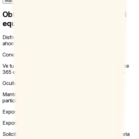
Más información
Obtén acceso a Doodle para todo el
equipo
Disfruta de la flexibilidad de una suscripción mensual o
ahorra pagando anualmente.
Conecta calendarios
Ve tu disponibilidad en Google Calendar, Microsoft Office
365 e iCal mientras propones horas para tus reuniones.
Oculte la información de los participantes
Mantén la privacidad y protege la información de tus
participantes.
Exporta información de la reunión
Exporta encuestas de Doodle en PDF o Excel.
Solicita que los participantes elijan solo una franja horaria