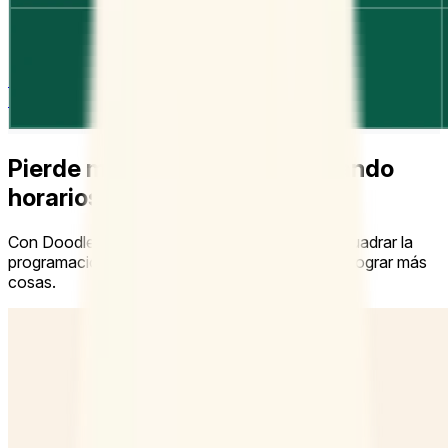
Estudios de caso
Centro de ayuda
Contactar con ventas
Precios
Instituto del Tiempo
Iniciar sesión
Crear un Doodle
Pierde menos tiempo coordinando
horarios
Con Doodle no tienes que dar mil vueltas para cuadrar la
programación en el trabajo. Así tu equipo podrá lograr más
cosas.