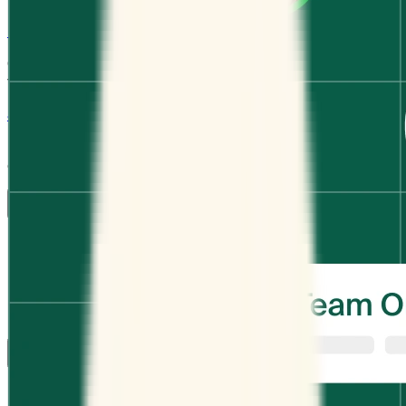
Cobrar pagos
Cobra pagos automáticamente cuando se reserva tu
tiempo.
Seguridad
Mantén tus datos seguros con seguridad a nivel
empresarial.
Industrias
Educación
Salud
Servicios profesionales
Tecnología
Sin ánimo de lucro
Recursos
Blog