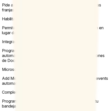
Pide a los participantes que seleccionen solo una de las
franjas horarias propuestas.
Habilita la opción “si es necesario”
Permite que tus participantes elijan una tercera opción en
lugar de solo “sí” y “no”.
Integración con Zoom
Programación sencilla + videoconferencias: añade
automáticamente enlaces de Zoom a todas tus reuniones
de Doodle.
Microsoft Teams Integration
Add Microsoft Teams video conferencing to all your events
automatically.
Complemento de Outlook
Programa reuniones de Doodle directamente desde tu
bandeja de entrada de Outlook.