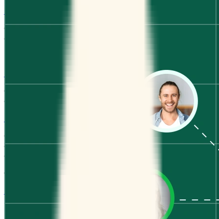
Hoja de inscripción
Crea inscripciones para talleres, webinars o eventos y
deja que las personas elijan a cuáles quieren asistir.
Para particulares
1:1
Ofrece una lista de tus horarios disponibles y tu cliente
elige el que mejor le conviene.
Página de reservas
Configura tu página de reservas una vez, comparte tu
enlace y deja que los clientes reserven tiempo contigo
en pocos clics.
Características
Integraciones
Programa de manera más inteligente conectando las
herramientas que usas cada día.