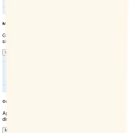
Microsoft Teams
Genera enlaces de conferencias automáticamente y
simplifica la programación de reuniones.
Más información
Outlook
Aprovecha el poder de programación de Doodle
directamente en tu correo electrónico y calendario.
Más información