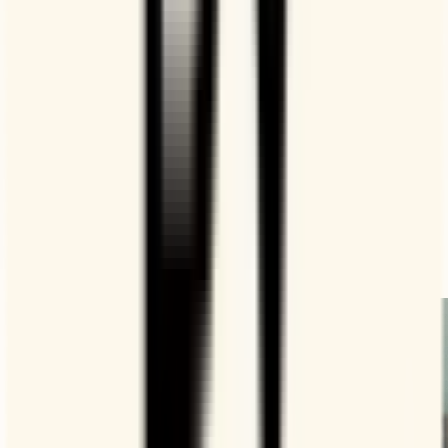
Mantén a tu equipo al día con Doodle
Descubre cómo los distintos equipos aprovechan Doodle
para aumentar su productividad.
Reclutamiento
Reuniones de la junta
Ventas
Reúnete con los candidatos más rápido y establece
tu propio flujo de trabajo.
Ver cómo