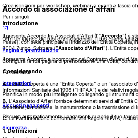
Crea iscrizioni per workshop, webinar o eventi e lascia c
Accordo di associazione d'affari
Per i singoli
Introduzione
1:1
Il presente Accordo tra Associati d'Affari (l'"
Accordo
") è st
Offri un elenco dei tuoi orari disponibili, il tuo cliente sel
Paese], con sede principale a [Indirizzo dell'Entità Coperta, in
8004 Zurigo, Svizzera ("
Associato d'Affari
"). L'Entità cop
Pagina di prenotazione
Il presente Accordo è incorporato nel Contratto di Servizi Master
Configura la tua pagina di prenotazione una volta, condividi 
Considerando
Funzionalità
Integrazioni
A.
L'Entità Coperta è una "Entità Coperta" o un "associato d'af
Informazioni Sanitarie del 1996 ("HIPAA") e dei relativi rego
Pianifica in modo più intelligente collegando gli strumenti 
B.
L'Associato d'Affari fornisce determinati servizi all'Entità C
Riscuoti pagamenti
creazione, la ricezione, la manutenzione o la trasmissione di 
Riscuoti automaticamente i pagamenti quando il tuo tempo
C.
Le Parti intendono conformarsi alle Regole HIPAA, inclusi i 
Sicurezza
1. Definizioni