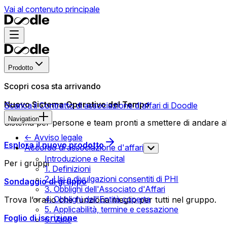
Vai al contenuto principale
Prodotto
Scopri cosa sta arrivando
Nuovo Sistema Operativo del Tempo
Scarica il Contratto di associazione d'affari di Doodle
Navigation
Sistema per persone e team pronti a smettere di andare all
<- Avviso legale
Esplora il nuovo prodotto
Accordo di associazione d'affari
Introduzione e Recital
Per i gruppi
1. Definizioni
2. Usi e divulgazioni consentiti di PHI
Sondaggio di gruppo
3. Obblighi dell'Associato d'Affari
4. Obblighi dell'Entità coperta
Trova l’orario che funziona meglio per tutti nel gruppo.
5. Applicabilità, termine e cessazione
Foglio di iscrizione
6. Varie