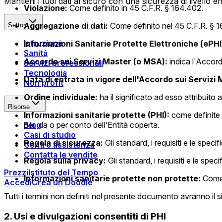
Mantieni i tuoi dati al sicuro con una sicurezza di livello en
Violazione:
Come definito in 45 C.F.R. § 164.402.
Aggregazione di dati:
Come definito nel 45 C.F.R. § 1
Settori
Istruzione
Informazioni Sanitarie Protette Elettroniche (ePHI
Sanità
Accordo sui Servizi Master (o MSA):
indica l'Accordo
Servizi professionali
Tecnologia
Data di entrata in vigore dell'Accordo sui Servizi 
Non profit
Ordine individuale:
ha il significato ad esso attribuito 
Risorse
Informazioni sanitarie protette (PHI):
come definite 
Blog
per, da o per conto dell'Entità coperta.
Casi di studio
Regola di sicurezza:
Gli standard, i requisiti e le spe
Centro assistenza
Contatta le vendite
Regola sulla privacy:
Gli standard, i requisiti e le sp
Prezzi
Istituto del Tempo
Informazioni sanitarie protette non protette:
Come 
Accedi
Crea un Doodle
Tutti i termini non definiti nel presente documento avranno il s
2. Usi e divulgazioni consentiti di PHI