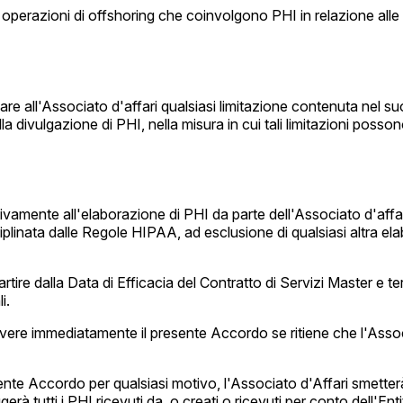
perazioni di offshoring che coinvolgono PHI in relazione alle funz
are all'Associato d'affari qualsiasi limitazione contenuta nel suo
a divulgazione di PHI, nella misura in cui tali limitazioni posson
amente all'elaborazione di PHI da parte dell'Associato d'affari e 
ciplinata dalle Regole HIPAA, ad esclusione di qualsiasi altra ela
artire dalla Data di Efficacia del Contratto di Servizi Master 
i.
vere immediatamente il presente Accordo se ritiene che l'Assoc
ente Accordo per qualsiasi motivo, l'Associato d'Affari smetterà
ruggerà tutti i PHI ricevuti da, o creati o ricevuti per conto dell