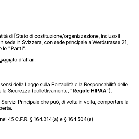
tità di [Stato di costituzione/organizzazione, incluso il
on sede in Svizzera, con sede principale a Werdstrasse 21,
e le "
Parti
".
ssociato d'affari.
 clic.
ensi della Legge sulla Portabilità e la Responsabilità delle
 la Sicurezza (collettivamente, "
Regole HIPAA
").
i Servizi Principale che può, di volta in volta, comportare la
perta.
o nel 45 C.F.R. § 164.314(a) e § 164.504(e).