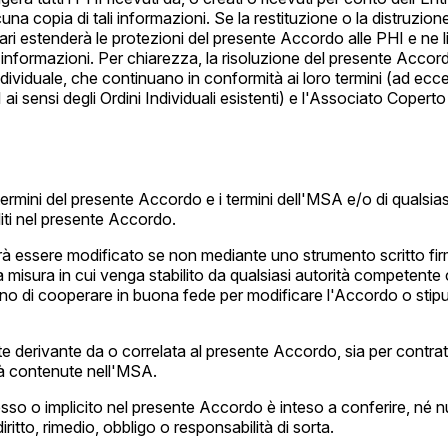
a copia di tali informazioni. Se la restituzione o la distruzione
i estenderà le protezioni del presente Accordo alle PHI e ne lim
le informazioni. Per chiarezza, la risoluzione del presente Ac
ndividuale, che continuano in conformità ai loro termini (ad ecc
ai sensi degli Ordini Individuali esistenti) e l'Associato Coperto
 termini del presente Accordo e i termini dell'MSA e/o di qualsia
liti nel presente Accordo.
essere modificato se non mediante uno strumento scritto firmat
 misura in cui venga stabilito da qualsiasi autorità competente
no di cooperare in buona fede per modificare l'Accordo o stipul
 derivante da o correlata al presente Accordo, sia per contratto c
ità contenute nell'MSA.
sso o implicito nel presente Accordo è inteso a conferire, né n
iritto, rimedio, obbligo o responsabilità di sorta.