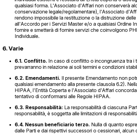
qualsiasi forma. L'Associato d'Affari non conserverà alcun
conservazione legale/regolamentare), l'Associato d'Affar
rendono impossibile la restituzione o la distruzione del
all'Accordo per i Servizi Master e/o a qualsiasi Ordine I
fornire e smetterà di fornire servizi che coinvolgono PHI 
Individuale.
6. Varie
6.1. Conflitto.
In caso di conflitto o incongruenza
tra i
prevarranno in relazione ai soli termini e condizioni stabi
6.2. Emendamenti.
Il presente Emendamento non potrà 
qualsiasi emendamento alla presente clausola 6.2). Nella
HIPAA, l'Entità Coperta e l'Associato d'Affari concorda
tentativo di conformarsi alle Regole HIPAA.
6.3. Responsabilità:
La responsabilità di ciascuna Parte
responsabilità, è soggetta alle limitazioni di responsabil
6.4. Nessun beneficiario terzo.
Nulla di quanto espre
dalle Parti e dai rispettivi successori o cessionari, alcun d