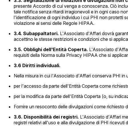
3.3. Segnalazione di violazioni e divulgazioni non 
presente Accordo di cui venga a conoscenza. Ciò include
tale notifica senza ritardi irragionevoli e in ogni caso no
l'identificazione di ogni individuo i cui PHI non protetti 
violazione ai sensi delle Regole HIPAA.
3.4. Subappaltatori.
L'Associato d'Affari dovrà garant
accettino le stesse restrizioni e condizioni che si applica
3.5. Obblighi dell'Entità Coperta.
L'Associato d'Affar
requisiti della Norma sulla Privacy HIPAA che si applica
3.6
Diritti individuali.
Nella misura in cui l'Associato d'Affari conserva PHI in u
per l'accesso da parte dell'Entità Coperta come richies
per la modifica da parte dell'Entità Coperta (o, su indic
Fornire un resoconto delle divulgazioni come richiesto d
3.6. Disponibilità dei registri.
L'Associato d'Affari mett
registri relativi all'uso e alla divulgazione di PHI ricevu