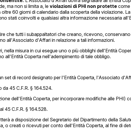
consentite.
L'Associato d'Affari dovrà segnalare all'Entità Cope
, ma non si limita a, le
violazioni di PHI non protette
come r
n oltre 60 giorni di calendario dalla scoperta della violazione. La
sono stati coinvolti e qualsiasi altra informazione necessaria all'
ire che tutti i subappaltatori che creano, ricevono, conservano
no all'Associato d'Affari in relazione a tali informazioni.
i, nella misura in cui esegue uno o più obblighi dell'Entità Cope
no all'Entità Coperta nell'adempimento di tale obbligo.
n set di record designato per l'Entità Coperta, l'Associato d'Affa
to da 45 C.F.R. § 164.524.
azione dell'Entità Coperta, per incorporare modifiche alle PHI) 
al 45 C.F.R. § 164.528.
erà a disposizione del Segretario del Dipartimento della Salute e 
ti da, o creati o ricevuti per conto dell'Entità Coperta, al fine d