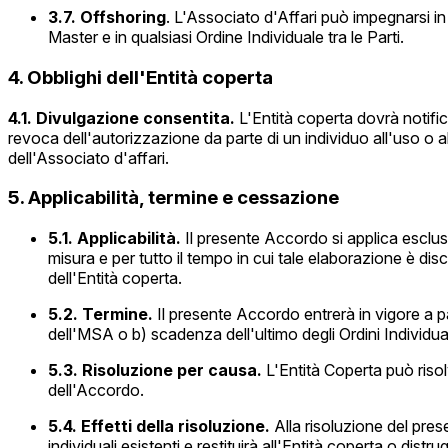
3.7. Offshoring
. L'Associato d'Affari può impegnarsi in o
Master e in qualsiasi Ordine Individuale tra le Parti.
4. Obblighi dell'Entità coperta
4.1. Divulgazione consentita.
L'Entità coperta dovrà notific
revoca dell'autorizzazione da parte di un individuo all'uso o all
dell'Associato d'affari.
5. Applicabilità, termine e cessazione
5.1. Applicabilità.
Il presente Accordo si applica esclusiv
misura e per tutto il tempo in cui tale elaborazione è dis
dell'Entità coperta.
5.2. Termine.
Il presente Accordo entrerà in vigore a p
dell'MSA o b) scadenza dell'ultimo degli Ordini Individual
5.3. Risoluzione per causa.
L'Entità Coperta può risol
dell'Accordo.
5.4. Effetti della risoluzione.
Alla risoluzione del pres
individuali esistenti e restituirà all'Entità coperta o dist