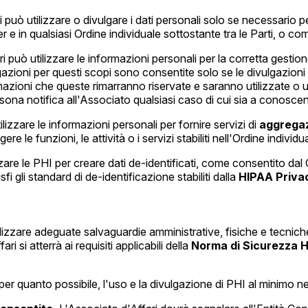
può utilizzare o divulgare i dati personali solo se necessario per s
e in qualsiasi Ordine individuale sottostante tra le Parti, o com
i può utilizzare le informazioni personali per la corretta gesti
ulgazioni per questi scopi sono consentite solo se le divulgazion
azioni che queste rimarranno riservate e saranno utilizzate o ul
ona notifica all'Associato qualsiasi caso di cui sia a conoscenza
lizzare le informazioni personali per fornire servizi di
aggregaz
 le funzioni, le attività o i servizi stabiliti nell'Ordine individu
zzare le PHI per creare dati de-identificati, come consentito dal
fi gli standard di de-identificazione stabiliti dalla
HIPAA Priva
lizzare adeguate salvaguardie amministrative, fisiche e tecniche 
 si atterrà ai requisiti applicabili della
Norma di Sicurezza 
 per quanto possibile, l'uso e la divulgazione di PHI al minimo 