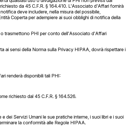
rta qualsiasi uso o divulgazione di PHI non previsti dal
ichiesto da 45 C.F.R. § 164.410. L'Associato d'Affari fornirà
 notifica deve includere, nella misura del possibile,
Entità Coperta per adempiere ai suoi obblighi di notifica della
 o trasmettono PHI per conto dell'Associato d'Affari
rta ai sensi della Norma sulla Privacy HIPAA, dovrà rispettare i
ri renderà disponibili tali PHI:
come richiesto dal 45 C.F.R. § 164.526.
dei Servizi Umani le sue pratiche interne, i suoi libri e i suoi
i determinare la conformità alle Regole HIPAA.