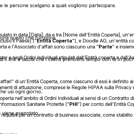
he le persone scelgano a quali vogliono partecipare.
ipulato in data [Data], da e tra [Nome dell'Entità Coperta], un'en
eziona quello che funziona.
cluso il Paese] ("
Entità Coperta
"), e Doodle AG, un'entità c
erta e l'Associato d'affari sono ciascuno una "
Parte
" e insiem
 e negli Ordini individuali stipulati dall'Entità coperta e dall'A
il link e lascia che i clienti prenotino tempo con te in pochi
fari" di un'Entità Coperta, come ciascuno di essi è definito ai s
lamenti di attuazione, comprese le Regole HIPAA sulla Privacy e
che usi ogni giorno.
operta nell'ambito di Ordini Individuali ai sensi di un Contratto d
Informazioni Sanitarie Protette ("
PHI
") per conto dell'Entità Co
 viene prenotato.
requisiti per un contratto di business associate, come stabilit