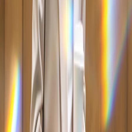
Ähnlicher Artikel
Terminplanung
Kalender erstellen mit Doodle
Artikel lesen
Terminplanung
Terminvergabe einfach online erledigt – mit
Doodle
Artikel lesen
Interviews
3 Momente, in denen dein Kalender-Tool nicht
mehr ausreicht
Artikel lesen