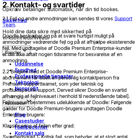
2. Kontakt- og svartider
Opkræv betalinger automatisk, når din tid bookes.
2.1 Fejl og andre anmodninger kan sendes til vores
Support
Sikkerhed
Team
.
Hold dine data sikre med sikkerhed på
Doodle bestræber sig på at svare hurtigst muligt på
virksomhedsniveau.
anmodninger vedrørende fejl og på at afhjælpe eksisterende
fejl. Med undtagelse af Doodle Premium Enterprise-kunder
Brancher
er der ikke aftalt nogen tidsramme for besvarelse af en
anmodning.
Uddannelse
Sundhed
2.2 Brugere med et Doodle Premium Enterprise-
Professionelle tjenester
abonnement får tildelt en personlig kontaktperson fra
Teknologi
Premium-supportteamet, som yder teknisk og
Nonprofit
produktspecifik support. Derved sikrer Doodle en svartid
afhængig af fejlniveauet i henhold til nedenstående tabel].
Fejlniveauet bestemmes udelukkende af Doodle: Følgende
Ressourcer
gælder for Doodle Premium-brugere undtagen Doodle
Enterprise-brugere:
Blog
Casestudier
Klassificering af fejlen efter grad:
Hjælpecenter
Kontakt salg
Sværhedsgrad 1: Kritisk fejl, som betyder, at et stort antal