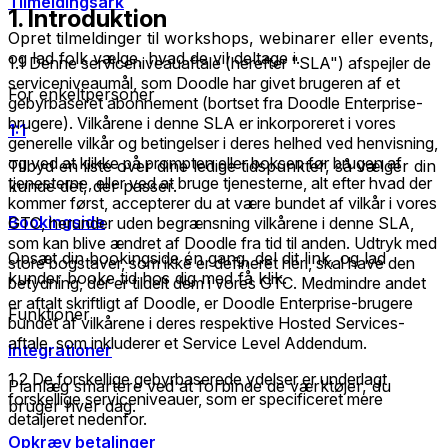
Tilmeldingsark
1. Introduktion
Opret tilmeldinger til workshops, webinarer eller events,
og lad folk vælge, hvad de vil deltage i.
1.1 Denne serviceniveauaftale (herefter "SLA") afspejler de
serviceniveaumål, som Doodle har givet brugeren af et
For enkeltpersoner
gebyrbaseret abonnement (bortset fra Doodle Enterprise-
brugere). Vilkårene i denne SLA er inkorporeret i vores
1:1
generelle vilkår og betingelser i deres helhed ved henvisning,
og ved at klikke på prompten eller boksen før brugen af
Tilbyd en liste over dine ledige tidspunkter, så vælger din
tjenesterne, eller ved at bruge tjenesterne, alt efter hvad der
kunde det, der passer.
kommer først, accepterer du at være bundet af vilkår i vores
Bookingside
GTC, herunder uden begrænsning vilkårene i denne SLA,
som kan blive ændret af Doodle fra tid til anden. Udtryk med
Opsæt din bookingside én gang, del dit link, og lad
store bogstaver, som ikke er defineret heri, skal have den
kunder booke tid hos dig med få klik.
betydning, der er tildelt dem i vores GTC. Medmindre andet
er aftalt skriftligt af Doodle, er Doodle Enterprise-brugere
Funktioner
bundet af vilkårene i deres respektive Hosted Services-
aftale, som inkluderer et Service Level Addendum.
Integrationer
1.2 De forskellige gebyrbaserede ydelser er underlagt
Planlæg smartere ved at forbinde de værktøjer, du
forskellige serviceniveauer, som er specificeret mere
bruger hver dag.
detaljeret nedenfor.
Opkræv betalinger