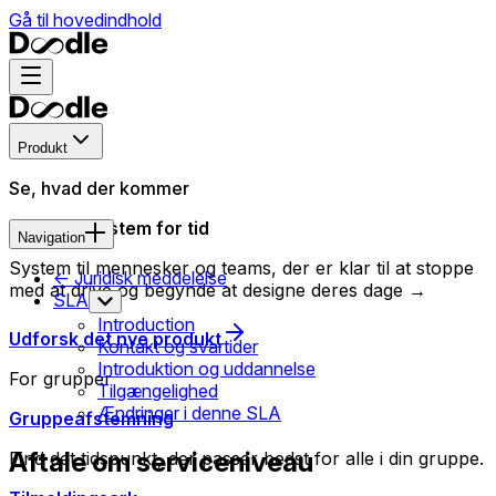
Gå til hovedindhold
Produkt
Se, hvad der kommer
Nyt styresystem for tid
Navigation
System til mennesker og teams, der er klar til at stoppe
<- Juridisk meddelelse
med at drive og begynde at designe deres dage →
SLA
Introduction
Udforsk det nye produkt
Kontakt og svartider
Introduktion og uddannelse
For grupper
Tilgængelighed
Ændringer i denne SLA
Gruppeafstemning
Aftale om serviceniveau
Find det tidspunkt, der passer bedst for alle i din gruppe.