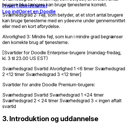
brugere ikke længere kan bruge tjenesterne korrekt.
Priser
Tidsinstituttet
Log ind
Opret en Doodle
Sværhedsgrad 2: Fejl, som betyder, at et stort antal brugere
kan bruge tjenesterne med en ydeevne under gennemsnittet
eller med en kort afbrydelse.
Alvorlighed 3: Mindre fejl, som kun i mindre grad begrænser
den korrekte brug af tjenesterne.
[Svartider for Doodle Enterprise-brugere (mandag-fredag,
kl. 3 til 23.00 US EST)
Sværhedsgrad Svartid Alvorlighed 1 <6 timer Sværhedsgrad
2 <12 timer Sværhedsgrad 3 <12 timer]
Svartider for andre Doodle Premium-brugere:
Sværhedsgrad Svartid Sværhedsgrad 1 <24 timer
Sværhedsgrad 2 < 24 timer Sværhedsgrad 3 < ingen aftalt
svartid
3. Introduktion og uddannelse